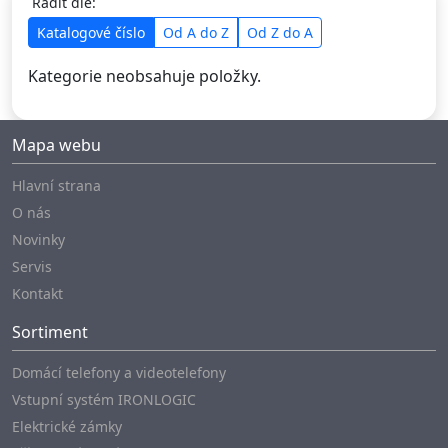
Řadit dle:
Katalogové číslo
Od A do Z
Od Z do A
Kategorie neobsahuje položky.
Mapa webu
Hlavní strana
O nás
Novinky
Servis
Kontakt
Sortiment
Domácí telefony a videotelefony
Vstupní systém IRONLOGIC
Elektrické zámky