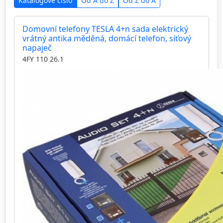
Katalogové číslo
Od A do Z
Od Z do A
Domovní telefony TESLA 4+n sada elektrický
vrátný antika měděná, domácí telefon, síťový
napaječ
4FY 110 26.1