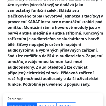
4+n systém (vícedrátový) se dodává jako
samostatný funkční celek. Skládá se z
tlačítkového tabla (hovorová jednotka s tlačítky) v
provedení KARAT instalace v montážní krabici pod
omítku. Montážní rám a hovorové moduly jsou v
barvě antika měděná a antika stříbrná. Koncovým
zařízením je audiotelefon se sluchátkem v barvě
bílé. Síťový napaječ je určen k napájení
audiosystému a vybraných přídavných zařízení.
Sadu lze rozšířit o další 4+n audiotelefon. Zapojení
umožňuje vzájemnou komunikaci mezi
audiotelefony. Z audiotelefonů lze ovládat
připojený elektrický zámek. Přídavná zařízení
rozšiřují možnosti audiosady o další uživatelské
funkce. Podrobně je uvedeno u popisu sady.
Řadit dle: