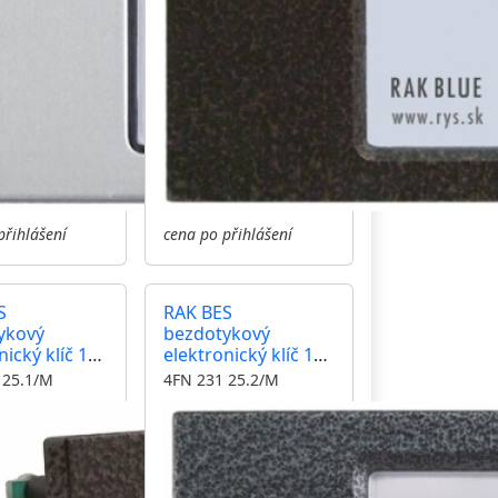
přihlášení
cena po přihlášení
S
RAK BES
ykový
bezdotykový
nický klíč 125
elektronický klíč 125
troler,
kHz kontrolér,
 25.1/M
4FN 231 25.2/M
, modul
čtečka, modul
antika
KARAT, antika
á
stříbrná