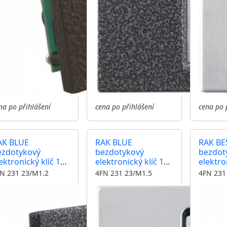
na po přihlášení
cena po přihlášení
cena po 
AK BLUE
RAK BLUE
RAK BE
ezdotykový
bezdotykový
bezdot
ektronický klíč 125
elektronický klíč 125
elektro
z kontrolér,
kHz kontrolér,
kHz kon
N 231 23/M1.2
4FN 231 23/M1.5
4FN 231
tečka, modul
čtečka, modul
čtečka
RAT, antika
KARAT, nerez inox,
KARAT, 
říbrná, zámek
zámek
měděn