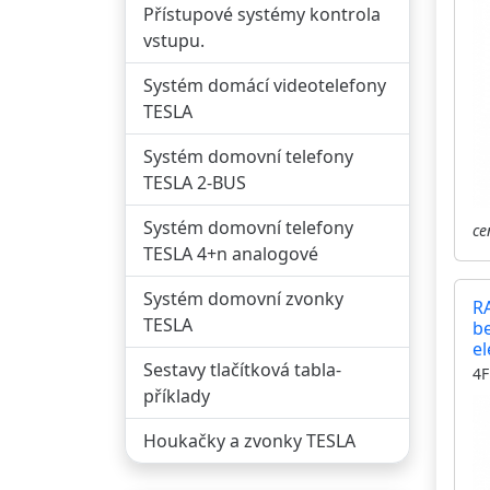
Přístupové systémy kontrola
vstupu.
Systém domácí videotelefony
TESLA
Systém domovní telefony
TESLA 2-BUS
Systém domovní telefony
ce
TESLA 4+n analogové
Systém domovní zvonky
R
TESLA
b
el
Sestavy tlačítková tabla-
kH
4F
č
příklady
KA
st
Houkačky a zvonky TESLA