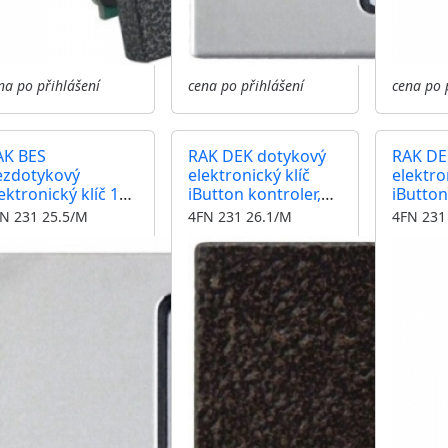
na po přihlášení
cena po přihlášení
cena po 
AK BES
RAK DEK dotykový
RAK DE
ezdotykový
elektronický klíč
elektro
ektronický klíč 125
iButton kontroler,
iButton
z kontrolér,
čtečka, modul
čtečka
N 231 25.5/M
4FN 231 26.1/M
4FN 231
tečka, modul
KARAT, antika
KARAT, 
RAT, nerez inox
měděná, zámek
stříbrn