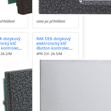
přihlášení
cena po přihlášení
K dotykový
RAK DEK dotykový
nický klíč
elektronický klíč
 kontroler,
iButton kontroler,
, modul
čtečka, modul
 26.2/M
4FN 231 26.5/M
antika
KARAT, nerez inox,
á, zámek
zámek