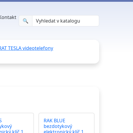
Kontakt
🔍︎
RAT TESLA videotelefony
S
RAK BLUE
ykový
bezdotykový
nický klíč 125
elektronický klíč 125