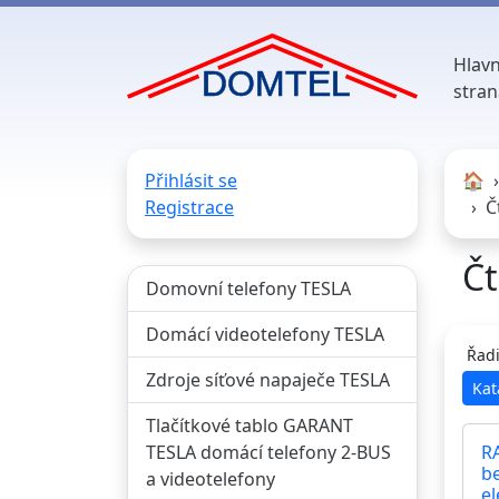
Hlavn
stran
Přihlásit se
🏠︎
Registrace
Č
Čt
Domovní telefony TESLA
Domácí videotelefony TESLA
Řadi
Zdroje síťové napaječe TESLA
Kat
Tlačítkové tablo GARANT
TESLA domácí telefony 2-BUS
R
b
a videotelefony
el