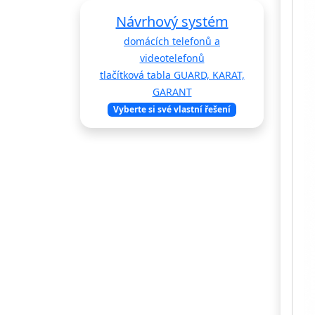
Návrhový systém
domácích telefonů a
videotelefonů
tlačítková tabla GUARD, KARAT,
GARANT
Vyberte si své vlastní řešení