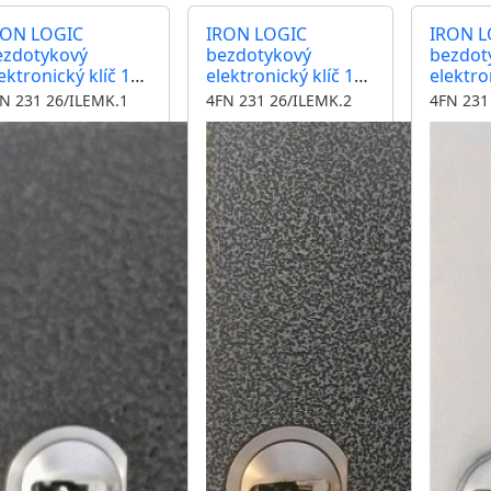
RON LOGIC
IRON LOGIC
IRON L
ezdotykový
bezdotykový
bezdot
ektronický klíč 125
elektronický klíč 125
elektro
z kontrolér,
kHz kontrolér,
kHz kon
N 231 26/ILEMK.1
4FN 231 26/ILEMK.2
4FN 231
tečka, modul
čtečka, modul
čtečka
ARAT antika
KARAT antika
KARAT 
ěděná zámek
střbrná zámek
zámek