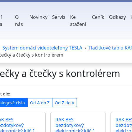
í
O
Novinky
Servis
Ke
Ceník
Odkazy
a
nás
stažení
Systém domácí videotelefony TESLA
Tlačítkové tablo KA
tečky a čtečky s kontrolérem
ečky a čtečky s kontrolérem
t dle:
alogové číslo
Od A do Z
Od Z do A
AK BES
RAK BES
RAK BE
ezdotykový
bezdotykový
bezdot
ektronický klíč 125
elektronický klíč 125
elektro