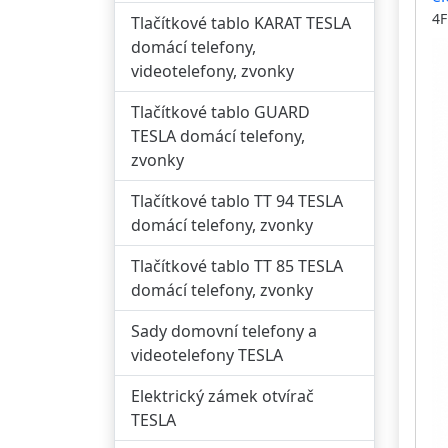
kH
4F
Tlačítkové tablo KARAT TESLA
č
domácí telefony,
KA
videotelefony, zvonky
m
Tlačítkové tablo GUARD
TESLA domácí telefony,
zvonky
Tlačítkové tablo TT 94 TESLA
domácí telefony, zvonky
Tlačítkové tablo TT 85 TESLA
domácí telefony, zvonky
Sady domovní telefony a
videotelefony TESLA
Elektrický zámek otvírač
TESLA