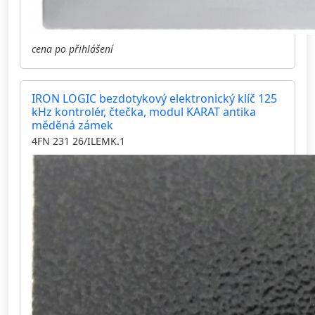
cena po přihlášení
IRON LOGIC bezdotykový elektronický klíč 125
kHz kontrolér, čtečka, modul KARAT antika
měděná zámek
4FN 231 26/ILEMK.1