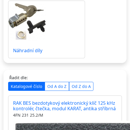
Náhradní díly
Řadit dle:
Katalogové číslo
Od A do Z
Od Z do A
RAK BES bezdotykový elektronický klíč 125 kHz
kontrolér, čtečka, modul KARAT, antika stříbrná
4FN 231 25.2/M