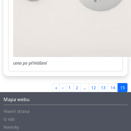
cena po přihlášení
«
‹
1
2
…
12
13
14
15
Mapa webu
Hlavní strana
O nás
Novinky