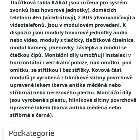
Tlačítková tabla KARAT jsou určena pro systém
zvonků (bez hovorové jednotky), domácích
telefonů 4+n (vícedrátový), 2-BUS (dvouvodičový) a
videotelefonů. Jsou v modulovém provedení. K
dispozici jsou moduly hovorové jednotky audio
nebo video, moduly s tlačítky, tlačítková číselnice,
modul kamery, jmenovky, záslepka a modul se
čtečkou čipů. Montážní díly umožňují instalaci v
horizontální i vertikální poloze, nad omítku, pod
omítku, se stříškou i bez stříšky. Kovová část
modulů je vyrobená z hliníkové slitiny povrchově
upravené lakem (barva antika měděná nebo
stříbrná) nebo nerezového plechu. Montážní díly
jsou vyrobené z plastu, hliníkové slitiny povrchově
upravené lakem (barva antika měděná nebo
stříbrná a černá).
Podkategorie