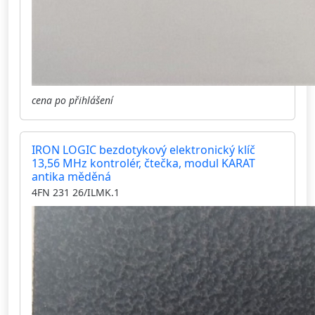
cena po přihlášení
IRON LOGIC bezdotykový elektronický klíč
13,56 MHz kontrolér, čtečka, modul KARAT
antika měděná
4FN 231 26/ILMK.1