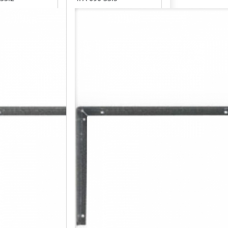
ntika
barva černá
á