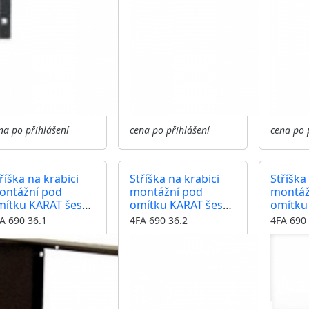
na po přihlášení
cena po přihlášení
cena po 
říška na krabici
Stříška na krabici
Stříška
ontážní pod
montážní pod
montáž
mítku KARAT šest
omítku KARAT šest
omítku
odulů
modulů
modul
A 690 36.1
4FA 690 36.2
4FA 690 
rizontální barva
horizontální barva
horizon
ntika měděná
antika stříbrná
černá