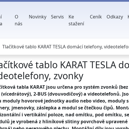
í
O
Novinky
Servis
Ke
Ceník
Odkazy
a
nás
stažení
Tlačítkové tablo KARAT TESLA domácí telefony, videotelefo
ačítkové tablo KARAT TESLA do
deotelefony, zvonky
čítková tabla KARAT jsou určena pro systém zvonků (bez
 (vícedrátový), 2-BUS (dvouvodičový) a videotelefonů. J
u moduly hovorové jednotky audio nebo video, moduly s t
ery, jmenovky, záslepka a modul se čtečkou čipů. Montá
izontální i vertikální poloze, nad omítku, pod omítku, se 
ulů je vyrobená z hliníkové slitiny povrchově upraven
íbrná) nebo nerezového plechu. Montážní díly jsou vyrobe