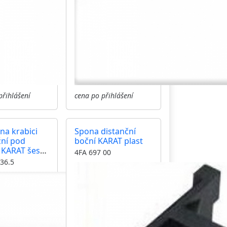
přihlášení
cena po přihlášení
 na krabici
Spona distanční
ní pod
boční KARAT plast
 KARAT šest
4FA 697 00
ů
36.5
tální barva