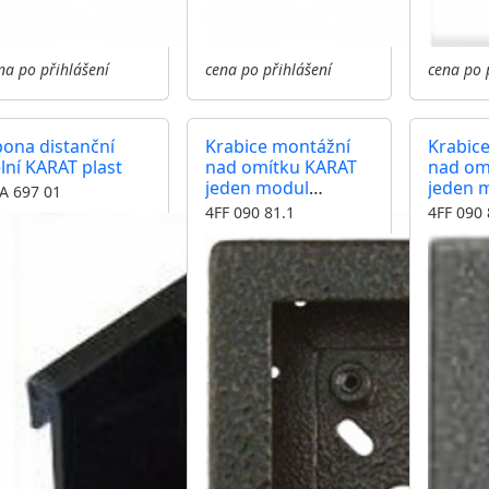
na po přihlášení
cena po přihlášení
cena po 
pona distanční
Krabice montážní
Krabic
lní KARAT plast
nad omítku KARAT
nad om
jeden modul
jeden 
A 697 01
vertikální barva
vertiká
4FF 090 81.1
4FF 090 
antika měděná
antika 