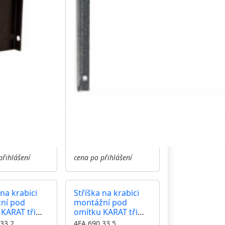
přihlášení
cena po přihlášení
 na krabici
Stříška na krabici
ní pod
montážní pod
KARAT tři
omítku KARAT tři
horizontální
moduly horizontální
33.2
4FA 690 33.5