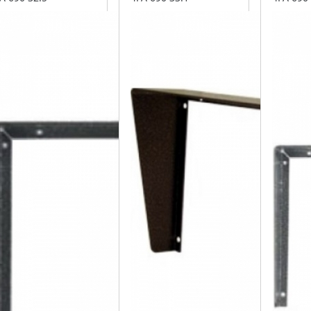
arva černá
barva antika
barva a
měděná
stříbrn