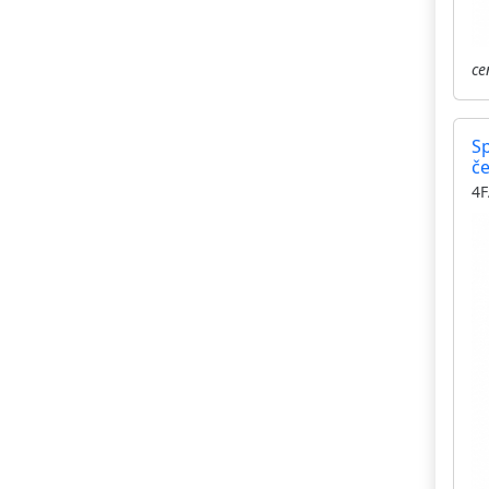
ce
S
če
4F