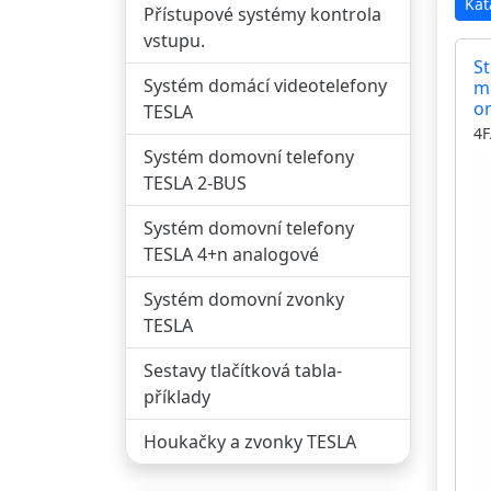
Kat
Přístupové systémy kontrola
vstupu.
St
Systém domácí videotelefony
m
o
TESLA
mo
4F
ba
Systém domovní telefony
st
TESLA 2-BUS
Systém domovní telefony
TESLA 4+n analogové
Systém domovní zvonky
TESLA
Sestavy tlačítková tabla-
příklady
Houkačky a zvonky TESLA