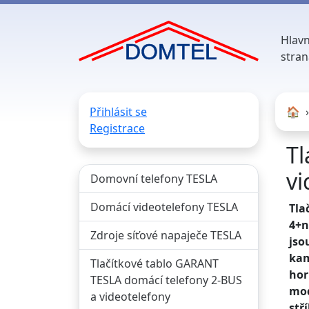
Hlavn
stran
Přihlásit se
🏠︎
Registrace
Tl
vi
Domovní telefony TESLA
Domácí videotelefony TESLA
Tla
4+n
Zdroje síťové napaječe TESLA
jso
kam
Tlačítkové tablo GARANT
hor
TESLA domácí telefony 2-BUS
mod
a videotelefony
stř