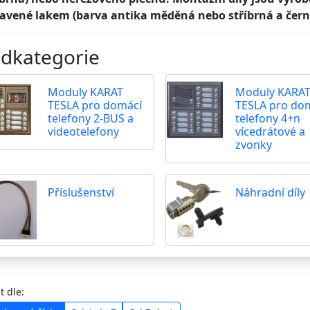
avené lakem (barva antika měděná nebo stříbrná a čern
dkategorie
Moduly KARAT
Moduly KARA
TESLA pro domácí
TESLA pro do
telefony 2-BUS a
telefony 4+n
videotelefony
vícedrátové a
zvonky
Příslušenství
Náhradní díly
t dle: