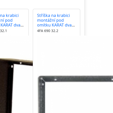
 na krabici
Stříška na krabici
ní pod
montážní pod
 KARAT dva
omítku KARAT dva
horizontální
moduly horizontální
32.1
4FA 690 32.2
ntika
barva antika
á
stříbrná