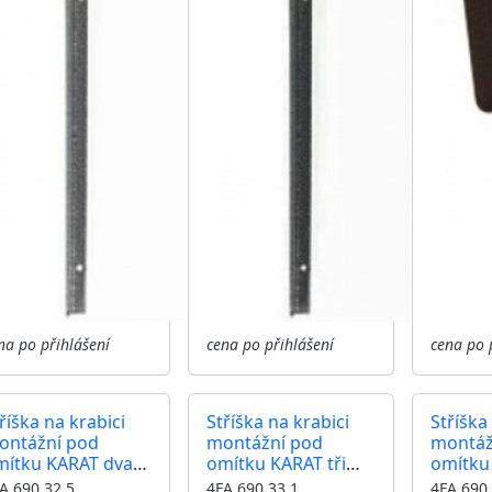
na po přihlášení
cena po přihlášení
cena po 
říška na krabici
Stříška na krabici
Stříška
ontážní pod
montážní pod
montáž
mítku KARAT dva
omítku KARAT tři
omítku 
oduly horizontální
moduly horizontální
moduly 
A 690 32.5
4FA 690 33.1
4FA 690 