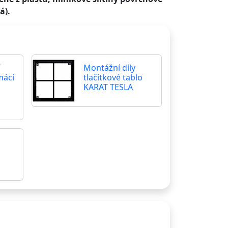
á).
T
Montážní díly
mácí
tlačítkové tablo
KARAT TESLA