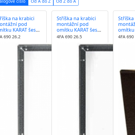
alogové číslo
Od A do Z
Od Z do A
říška na krabici
Stříška na krabici
Stříška
ontážní pod
montážní pod
montáž
mítku KARAT šest
omítku KARAT šest
omítku
dulů vertikální
modulů vertikální
moduly 
A 690 26.2
4FA 690 26.5
4FA 690 
rva antika
barva černá
barva a
říbrná
měděn