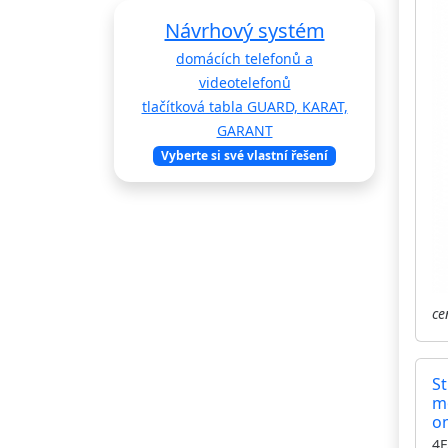
Návrhový systém
domácích telefonů a
videotelefonů
tlačítková tabla GUARD, KARAT,
GARANT
Vyberte si své vlastní řešení
ce
St
m
o
m
4F