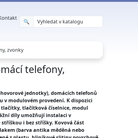
Kontakt
🔍︎
ny, zvonky
mácí telefony,
 hovorové jednotky), domácích telefonů
sou v modulovém provedení. K dispozici
lačítky, tlačítková číselnice, modul
žní díly umožňují instalaci v
stříškou i bez stříšky. Kovová část
é lakem (barva antika měděná nebo
né z plastu, hliníkové slitiny povrchově