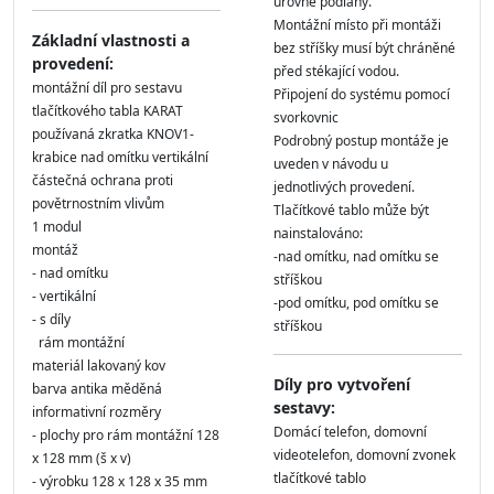
úrovně podlahy.
Montážní místo při montáži
Základní vlastnosti a
bez stříšky musí být chráněné
provedení:
před stékající vodou.
montážní díl pro sestavu
Připojení do systému pomocí
tlačítkového tabla KARAT
svorkovnic
používaná zkratka KNOV1-
Podrobný postup montáže je
krabice nad omítku vertikální
uveden v návodu u
částečná ochrana proti
jednotlivých provedení.
povětrnostním vlivům
Tlačítkové tablo může být
1 modul
nainstalováno:
montáž
-nad omítku, nad omítku se
- nad omítku
stříškou
- vertikální
-pod omítku, pod omítku se
- s díly
stříškou
rám montážní
materiál lakovaný kov
Díly pro vytvoření
barva antika měděná
sestavy:
informativní rozměry
Domácí telefon, domovní
- plochy pro rám montážní 128
videotelefon, domovní zvonek
x 128 mm (š x v)
tlačítkové tablo
- výrobku 128 x 128 x 35 mm