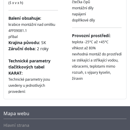
čtečka čipů
(š x v x h)
montážní díly
napájení
Balení obsahuje:
doplňkové díly
krabice montážní nad omítku
4FF09081.1
Provozní prostředí:
příbal
teplota -25°C až +45°C
Krajina původu:
SK
vlhkost až 80%
Záruční doba:
2 roky
nevhodná montáž do prostředí
se stékající a stříkající vodou,
Technické parametry
vibracemi, teplotami mimo
tlačítkových tabel
rozsah, s výpary kyselin,
KARAT:
žíravin
Technické parametry jsou
uvedeny u jednotlivých
provedení:
Mapa webu
Hlavní strana