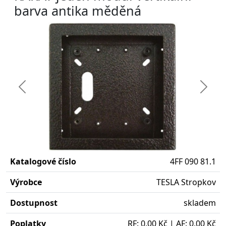
barva antika měděná
Předchozí
Další
Katalogové číslo
4FF 090 81.1
Výrobce
TESLA Stropkov
Dostupnost
skladem
Poplatky
RF: 0,00 Kč | AF: 0,00 Kč