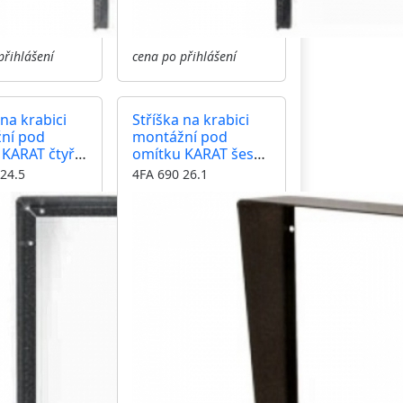
přihlášení
cena po přihlášení
 na krabici
Stříška na krabici
ní pod
montážní pod
KARAT čtyři
omítku KARAT šest
vertikální
modulů vertikální
24.5
4FA 690 26.1
černá
barva antika
měděná