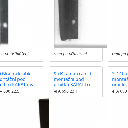
na po přihlášení
cena po přihlášení
cena po 
říška na krabici
Stříška na krabici
Stříška
ontážní pod
montážní pod
montáž
mítku KARAT dva
omítku KARAT tři
omítku 
duly vertikální
moduly vertikální
moduly 
A 690 22.5
4FA 690 23.1
4FA 690 
arva černá
barva antika
barva a
měděná
stříbrn