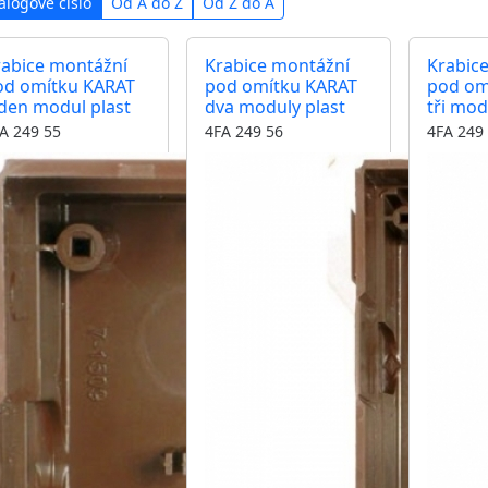
alogové číslo
Od A do Z
Od Z do A
rabice montážní
Krabice montážní
Krabic
od omítku KARAT
pod omítku KARAT
pod om
den modul plast
dva moduly plast
tři mod
A 249 55
4FA 249 56
4FA 249