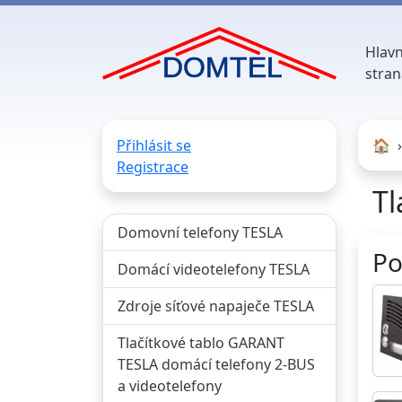
Hlavn
stran
Přihlásit se
🏠︎
Registrace
Tl
Domovní telefony TESLA
Po
Domácí videotelefony TESLA
Zdroje síťové napaječe TESLA
Tlačítkové tablo GARANT
TESLA domácí telefony 2-BUS
a videotelefony