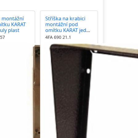
e montážní
Stříška na krabici
ítku KARAT
montážní pod
uly plast
omítku KARAT jeden
modul vertikální
 57
4FA 690 21.1
barva antika
měděná