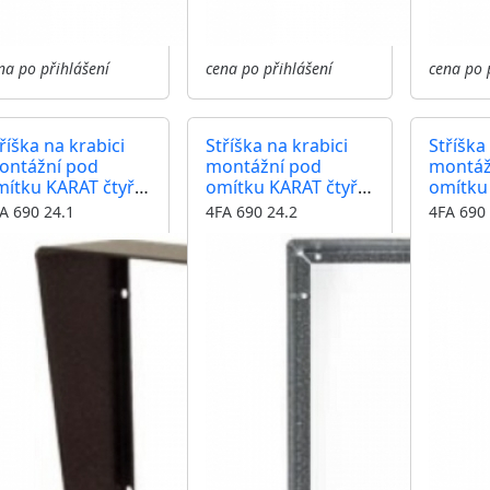
na po přihlášení
cena po přihlášení
cena po 
říška na krabici
Stříška na krabici
Stříška
ontážní pod
montážní pod
montáž
ítku KARAT čtyři
omítku KARAT čtyři
omítku 
duly vertikální
moduly vertikální
moduly 
A 690 24.1
4FA 690 24.2
4FA 690 
rva antika
barva antika
barva 
ěděná
stříbrná