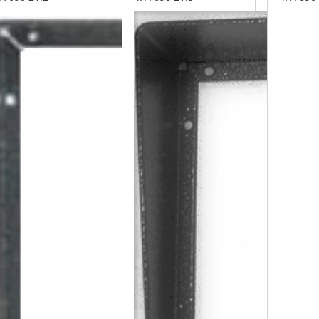
rva antika
barva černá
barva a
říbrná
měděn