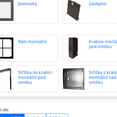
Jmenovky
Záslepka
Rám montážní
Krabice mont
pod omítku
Stříška na krabici
Stříška s krabi
montážní pod
montážní nad
omítku
omítku
t dle: