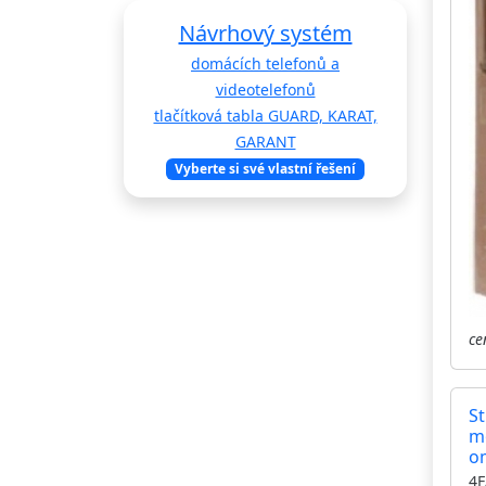
Návrhový systém
domácích telefonů a
videotelefonů
tlačítková tabla GUARD, KARAT,
GARANT
Vyberte si své vlastní řešení
ce
St
m
o
mo
4F