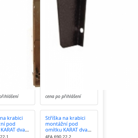
přihlášení
cena po přihlášení
 na krabici
Stříška na krabici
ní pod
montážní pod
 KARAT dva
omítku KARAT dva
vertikální
moduly vertikální
22.1
4FA 690 22.2