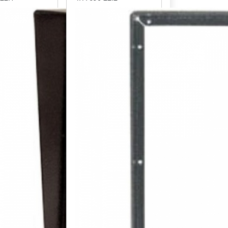
ntika
barva antika
á
stříbrná