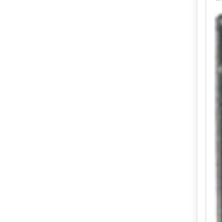
ba
st