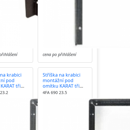
přihlášení
cena po přihlášení
 na krabici
Stříška na krabici
ní pod
montážní pod
KARAT tři
omítku KARAT tři
vertikální
moduly vertikální
23.2
4FA 690 23.5
ntika
barva černá
á