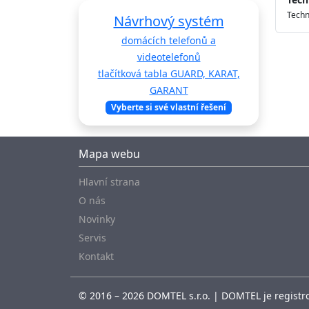
Techn
Návrhový systém
domácích telefonů a
videotelefonů
tlačítková tabla GUARD, KARAT,
GARANT
Vyberte si své vlastní řešení
Mapa webu
Hlavní strana
O nás
Novinky
Servis
Kontakt
© 2016 – 2026 DOMTEL s.r.o. | DOMTEL je registro