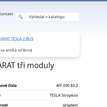
Kontakt
🔍︎
 KARAT TESLA 2-BUS
va antika stříbrná
ARAT tři moduly
ové číslo
4FF 090 83.2
e
TESLA Stropkov
nost
skladem