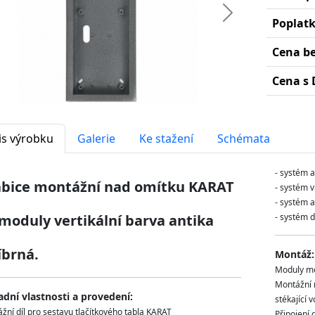
edchozí
Další
Poplat
Cena b
Cena s 
is výrobku
Galerie
Ke stažení
Schémata
- systém 
abice montážní nad omítku KARAT
- systém 
- systém a
 moduly vertikální barva antika
- systém 
íbrná.
Montáž:
Moduly mo
Montážní m
adní vlastnosti a provedení:
stékající 
žní díl pro sestavu tlačítkového tabla KARAT
Připojení