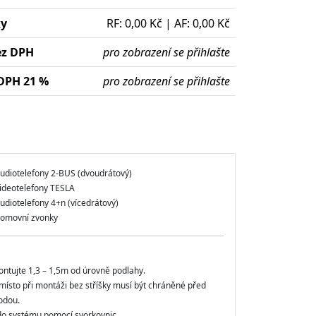
ky
RF: 0,00 Kč | AF: 0,00 Kč
ez DPH
pro zobrazení se přihlašte
DPH 21 %
pro zobrazení se přihlašte
audiotelefony 2-BUS (dvoudrátový)
videotelefony TESLA
udiotelefony 4+n (vícedrátový)
domovní zvonky
ntujte 1,3 – 1,5m od úrovně podlahy.
ísto při montáži bez stříšky musí být chráněné před
vodou.
 do systému pomocí svorkovnic