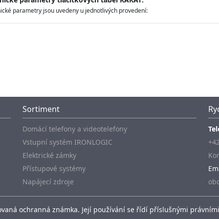
ické parametry jsou uvedeny u jednotlivých provedení:
Sortiment
Ry
Domácí telefony a videotelefony
Tel
Vstupní systém IRONLOGIC
+42
Elektrické zámky
Kon
Přístupové systémy
Em
Napájecí zdroje
ob
vaná ochranná známka. Její používání se řídí příslušnými právními