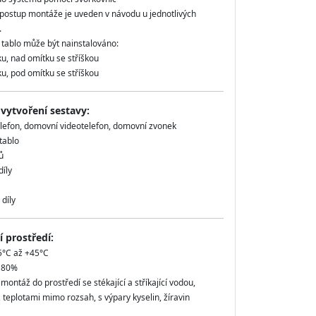
postup montáže je uveden v návodu u jednotlivých
.
 tablo může být nainstalováno:
u, nad omítku se stříškou
u, pod omítku se stříškou
 vytvoření sestavy:
lefon, domovní videotelefon, domovní zvonek
 tablo
ů
íly
díly
 prostředí:
5°C až +45°C
ž 80%
ontáž do prostředí se stékající a stříkající vodou,
 teplotami mimo rozsah, s výpary kyselin, žíravin