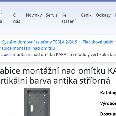
í
O
Novinky
Servis
Ke
Ceník
Odkazy
a
nás
stažení
Systém domovní telefony TESLA 2-BUS
Tlačítkové tablo
rabice montážní nad omítku
rabice montážní nad omítku KARAT tři moduly vertikální bar
abice montážní nad omítku K
rtikální barva antika stříbrná
Katalog
Výrobc
Dostup