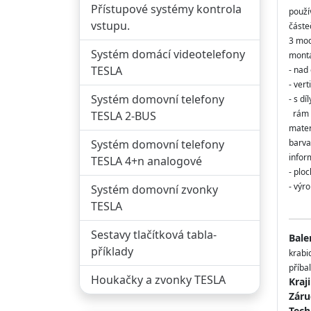
Přístupové systémy kontrola
použí
vstupu.
částe
3 mod
Systém domácí videotelefony
mont
TESLA
- nad
- vert
Systém domovní telefony
- s díl
rám 
TESLA 2-BUS
mater
Systém domovní telefony
barva
infor
TESLA 4+n analogové
- plo
- výr
Systém domovní zvonky
TESLA
Sestavy tlačítková tabla-
Bale
příklady
krabi
příbal
Houkačky a zvonky TESLA
Kraj
Záru
Tech