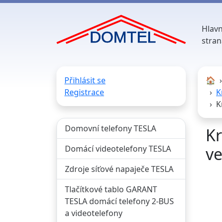
Hlavn
stran
Přihlásit se
🏠︎
Registrace
K
K
Domovní telefony TESLA
Kr
Domácí videotelefony TESLA
ve
Zdroje síťové napaječe TESLA
Tlačítkové tablo GARANT
TESLA domácí telefony 2-BUS
a videotelefony