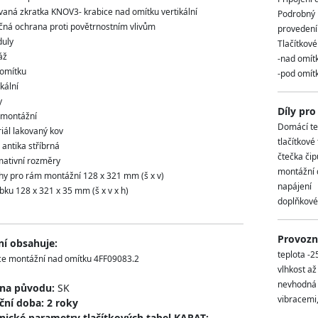
vaná zkratka KNOV3- krabice nad omítku vertikální
Podrobný 
čná ochrana proti povětrnostním vlivům
provedení
uly
Tlačítkové
áž
-nad omítk
 omítku
-pod omítk
ikální
y
Díly pro
montážní
Domácí te
iál lakovaný kov
tlačítkové
 antika stříbrná
čtečka čip
mativní rozměry
montážní d
chy pro rám montážní 128 x 321 mm (š x v)
napájení
obku 128 x 321 x 35 mm (š x v x h)
doplňkové 
Provozní
ní obsahuje:
teplota -2
ce montážní nad omítku 4FF09083.2
vlhkost a
nevhodná m
ina původu:
SK
vibracemi,
ční doba: 2 roky
nické parametry tlačítkových tabel KARAT: