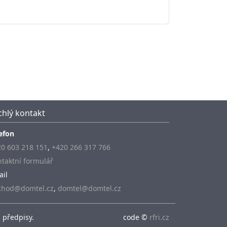
chlý kontakt
efon
0 603 218 151
,
+420 266 317 766
taktní formulář
ail
chod@domtel.cz
,
domtel@domtel.cz
 předpisy.
code ©
rfri.cz