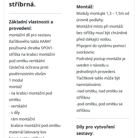
stříbrná.
Montáž:
Moduly montujte 1,3 – 1,5m od
úrovně podlahy.
Základní vlastnosti a
Montážní místo při montáži
provedení:
bez stříšky musí být chráněné
montážní díl pro sestavu
před stékající vodou.
tlačítkového tabla KARAT
Připojení do systému pomocí
používaná zkratka SPOV1-
svorkovnic
stříška na krabici montážní
Podrobný postup montáže je
pod omítku vertikální
uveden v návodu u
částečná ochrana proti
jednotlivých provedení.
povětrnostním vlivům
Tlačítkové tablo může být
1 modul
nainstalováno:
montáž
-nad omítku, nad omítku se
- na krabici montážní pod
stříškou
omítku
-pod omítku, pod omítku se
- vertikální
stříškou
- s díly
rám montážní
krabice montážní pod omítku
Díly pro vytvoření
materiál lakovaný kov
sestavy: