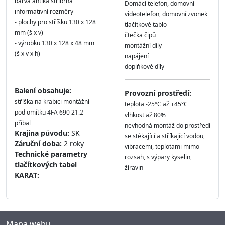
barva antika stříbrná
Domácí telefon, domovní
informativní rozměry
videotelefon, domovní zvonek
- plochy pro stříšku 130 x 128
tlačítkové tablo
mm (š x v)
čtečka čipů
- výrobku 130 x 128 x 48 mm
montážní díly
(š x v x h)
napájení
doplňkové díly
Balení obsahuje:
Provozní prostředí:
stříška na krabici montážní
teplota -25°C až +45°C
pod omítku 4FA 690 21.2
vlhkost až 80%
příbal
nevhodná montáž do prostředí
Krajina původu:
SK
se stékající a stříkající vodou,
Záruční doba:
2 roky
vibracemi, teplotami mimo
Technické parametry
rozsah, s výpary kyselin,
tlačítkových tabel
žíravin
KARAT:
Mapa webu