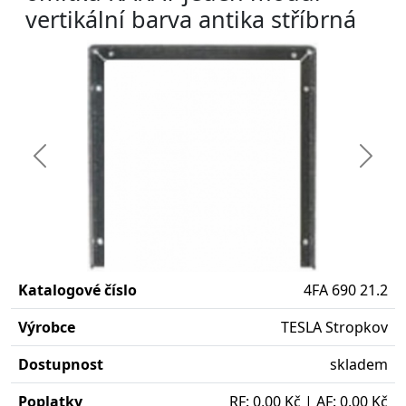
vertikální barva antika stříbrná
Předchozí
Další
Katalogové číslo
4FA 690 21.2
Výrobce
TESLA Stropkov
Dostupnost
skladem
Poplatky
RF: 0,00 Kč | AF: 0,00 Kč