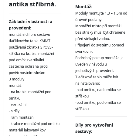
antika stříbrná.
Montáž:
Moduly montujte 1,3 – 1,5m od
úrovně podlahy.
Základní vlastnosti a
Montážní místo při montáži
provedení:
bez stříšky musí být chráněné
montážní díl pro sestavu
před stékající vodou.
tlačítkového tabla KARAT
Připojení do systému pomocí
používaná zkratka SPOV3-
svorkovnic
stříška na krabici montážní
Podrobný postup montáže je
pod omítku vertikální
uveden v návodu u
částečná ochrana proti
jednotlivých provedení.
povětrnostním vlivům
Tlačítkové tablo může být
3 moduly
nainstalováno:
montáž
-nad omítku, nad omítku se
- na krabici montážní pod
stříškou
omítku
-pod omítku, pod omítku se
- vertikální
stříškou
- s díly
rám montážní
krabice montážní pod omítku
Díly pro vytvoření
materiál lakovaný kov
sestavy: