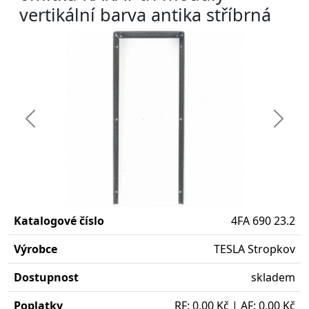
vertikální barva antika stříbrná
Předchozí
Další
Katalogové číslo
4FA 690 23.2
Výrobce
TESLA Stropkov
Dostupnost
skladem
Poplatky
RF: 0,00 Kč | AF: 0,00 Kč