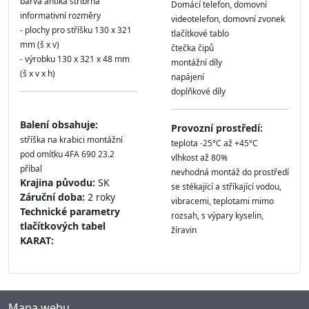
barva antika stříbrná
Domácí telefon, domovní
informativní rozměry
videotelefon, domovní zvonek
- plochy pro stříšku 130 x 321
tlačítkové tablo
mm (š x v)
čtečka čipů
- výrobku 130 x 321 x 48 mm
montážní díly
(š x v x h)
napájení
doplňkové díly
Balení obsahuje:
Provozní prostředí:
stříška na krabici montážní
teplota -25°C až +45°C
pod omítku 4FA 690 23.2
vlhkost až 80%
příbal
nevhodná montáž do prostředí
Krajina původu:
SK
se stékající a stříkající vodou,
Záruční doba:
2 roky
vibracemi, teplotami mimo
Technické parametry
rozsah, s výpary kyselin,
tlačítkových tabel
žíravin
KARAT:
Mapa webu