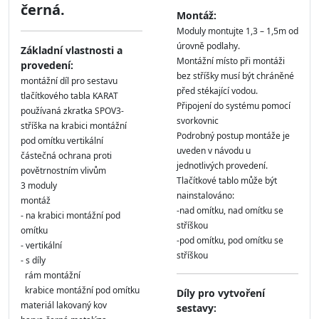
černá.
Montáž:
Moduly montujte 1,3 – 1,5m od
úrovně podlahy.
Základní vlastnosti a
Montážní místo při montáži
provedení:
bez stříšky musí být chráněné
montážní díl pro sestavu
před stékající vodou.
tlačítkového tabla KARAT
Připojení do systému pomocí
používaná zkratka SPOV3-
svorkovnic
stříška na krabici montážní
Podrobný postup montáže je
pod omítku vertikální
uveden v návodu u
částečná ochrana proti
jednotlivých provedení.
povětrnostním vlivům
Tlačítkové tablo může být
3 moduly
nainstalováno:
montáž
-nad omítku, nad omítku se
- na krabici montážní pod
stříškou
omítku
-pod omítku, pod omítku se
- vertikální
stříškou
- s díly
rám montážní
krabice montážní pod omítku
Díly pro vytvoření
materiál lakovaný kov
sestavy: