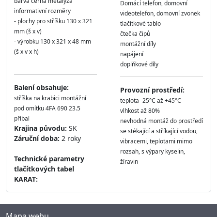
barva černá metalýza
Domácí telefon, domovní
informativní rozměry
videotelefon, domovní zvonek
- plochy pro stříšku 130 x 321
tlačítkové tablo
mm (š x v)
čtečka čipů
- výrobku 130 x 321 x 48 mm
montážní díly
(š x v x h)
napájení
doplňkové díly
Balení obsahuje:
Provozní prostředí:
stříška na krabici montážní
teplota -25°C až +45°C
pod omítku 4FA 690 23.5
vlhkost až 80%
příbal
nevhodná montáž do prostředí
Krajina původu:
SK
se stékající a stříkající vodou,
Záruční doba:
2 roky
vibracemi, teplotami mimo
rozsah, s výpary kyselin,
Technické parametry
žíravin
tlačítkových tabel
KARAT:
Mapa webu