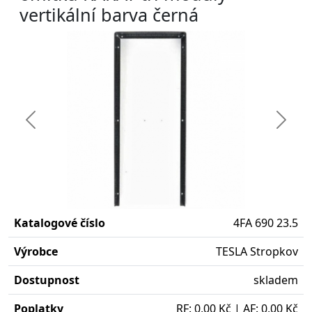
vertikální barva černá
Předchozí
Další
Katalogové číslo
4FA 690 23.5
Výrobce
TESLA Stropkov
Dostupnost
skladem
Poplatky
RF: 0,00 Kč | AF: 0,00 Kč