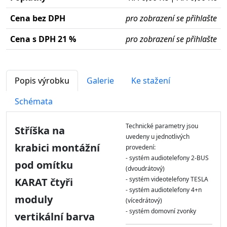
Cena bez DPH
pro zobrazení se přihlašte
Cena s DPH 21 %
pro zobrazení se přihlašte
Popis výrobku
Galerie
Ke stažení
Schémata
Technické parametry jsou
Stříška na
uvedeny u jednotlivých
krabici montážní
provedení:
- systém audiotelefony 2-BUS
pod omítku
(dvoudrátový)
- systém videotelefony TESLA
KARAT čtyři
- systém audiotelefony 4+n
moduly
(vícedrátový)
- systém domovní zvonky
vertikální barva