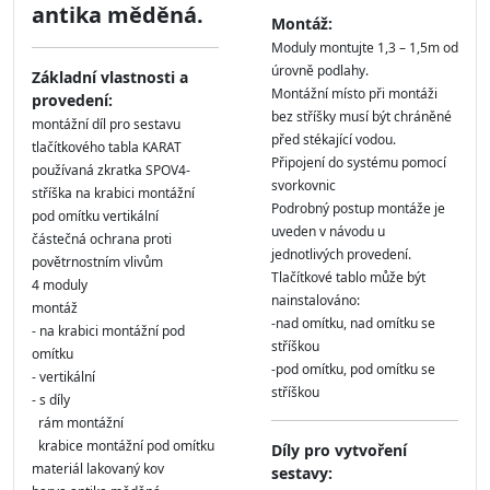
antika měděná.
Montáž:
Moduly montujte 1,3 – 1,5m od
úrovně podlahy.
Základní vlastnosti a
Montážní místo při montáži
provedení:
bez stříšky musí být chráněné
montážní díl pro sestavu
před stékající vodou.
tlačítkového tabla KARAT
Připojení do systému pomocí
používaná zkratka SPOV4-
svorkovnic
stříška na krabici montážní
Podrobný postup montáže je
pod omítku vertikální
uveden v návodu u
částečná ochrana proti
jednotlivých provedení.
povětrnostním vlivům
Tlačítkové tablo může být
4 moduly
nainstalováno:
montáž
-nad omítku, nad omítku se
- na krabici montážní pod
stříškou
omítku
-pod omítku, pod omítku se
- vertikální
stříškou
- s díly
rám montážní
krabice montážní pod omítku
Díly pro vytvoření
materiál lakovaný kov
sestavy: