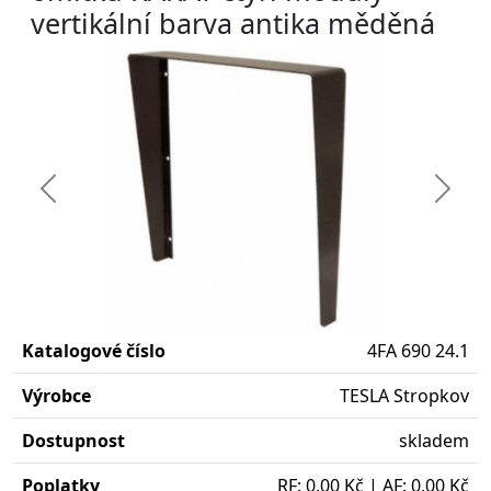
vertikální barva antika měděná
Předchozí
Další
Katalogové číslo
4FA 690 24.1
Výrobce
TESLA Stropkov
Dostupnost
skladem
Poplatky
RF: 0,00 Kč | AF: 0,00 Kč