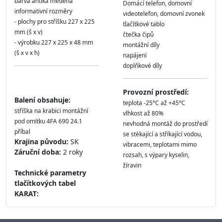
barva antika měděná
Domácí telefon, domovní
informativní rozměry
videotelefon, domovní zvonek
- plochy pro stříšku 227 x 225
tlačítkové tablo
mm (š x v)
čtečka čipů
- výrobku 227 x 225 x 48 mm
montážní díly
(š x v x h)
napájení
doplňkové díly
Provozní prostředí:
Balení obsahuje:
teplota -25°C až +45°C
stříška na krabici montážní
vlhkost až 80%
pod omítku 4FA 690 24.1
nevhodná montáž do prostředí
příbal
se stékající a stříkající vodou,
Krajina původu:
SK
vibracemi, teplotami mimo
Záruční doba:
2 roky
rozsah, s výpary kyselin,
žíravin
Technické parametry
tlačítkových tabel
KARAT: