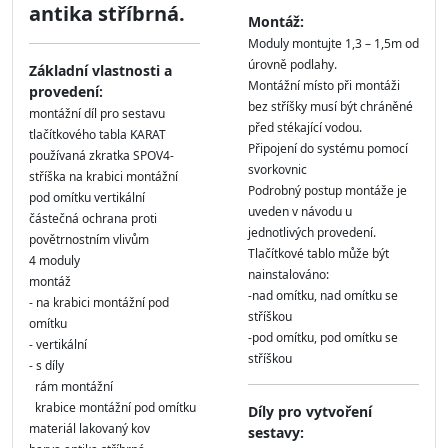
antika stříbrná.
Montáž:
Moduly montujte 1,3 – 1,5m od
úrovně podlahy.
Základní vlastnosti a
Montážní místo při montáži
provedení:
bez stříšky musí být chráněné
montážní díl pro sestavu
před stékající vodou.
tlačítkového tabla KARAT
Připojení do systému pomocí
používaná zkratka SPOV4-
svorkovnic
stříška na krabici montážní
Podrobný postup montáže je
pod omítku vertikální
uveden v návodu u
částečná ochrana proti
jednotlivých provedení.
povětrnostním vlivům
Tlačítkové tablo může být
4 moduly
nainstalováno:
montáž
-nad omítku, nad omítku se
- na krabici montážní pod
stříškou
omítku
-pod omítku, pod omítku se
- vertikální
stříškou
- s díly
rám montážní
krabice montážní pod omítku
Díly pro vytvoření
materiál lakovaný kov
sestavy: