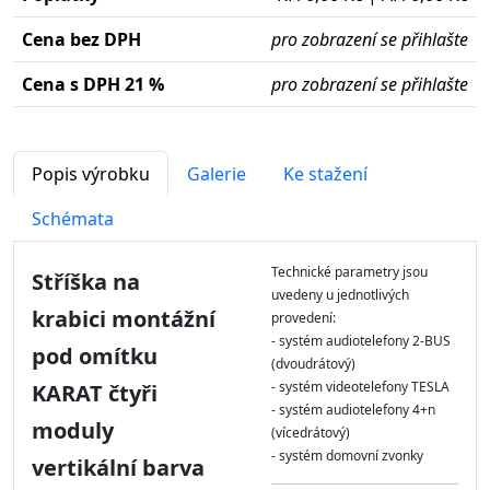
Cena bez DPH
pro zobrazení se přihlašte
Cena s DPH 21 %
pro zobrazení se přihlašte
Popis výrobku
Galerie
Ke stažení
Schémata
Technické parametry jsou
Stříška na
uvedeny u jednotlivých
krabici montážní
provedení:
- systém audiotelefony 2-BUS
pod omítku
(dvoudrátový)
- systém videotelefony TESLA
KARAT čtyři
- systém audiotelefony 4+n
moduly
(vícedrátový)
- systém domovní zvonky
vertikální barva