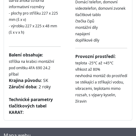
barva antika stříbrná
Domácí telefon, domovní
informativní rozměry
videotelefon, domovní zvonek
- plochy pro stříšku 227 x 225
tlačítkové tablo
mm (š x v)
čtečka čipů
- výrobku 227 x 225 x 48 mm
montážní díly
(š x v x h)
napájení
doplňkové díly
Balení obsahuje:
Provozní prostředí:
stříška na krabici montážní
teplota -25°C až +45°C
pod omítku 4FA 690 24.2
vlhkost až 80%
příbal
nevhodná montáž do prostředí
Krajina původu:
SK
se stékající a stříkající vodou,
Záruční doba:
2 roky
vibracemi, teplotami mimo
rozsah, s výpary kyselin,
Technické parametry
žíravin
tlačítkových tabel
KARAT:
Mapa webu