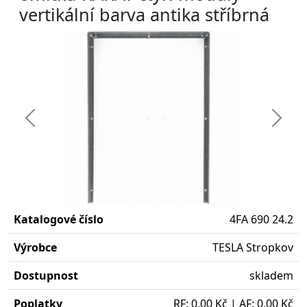
vertikální barva antika stříbrná
Předchozí
Další
Katalogové číslo
4FA 690 24.2
Výrobce
TESLA Stropkov
Dostupnost
skladem
Poplatky
RF: 0,00 Kč | AF: 0,00 Kč