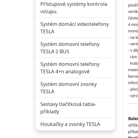
Přístupové systémy kontrola
použí
vstupu.
vertik
částe
Systém domácí videotelefony
4 mod
TESLA
mont
- na 
Systém domovní telefony
- vert
- s díl
TESLA 2-BUS
rám 
Systém domovní telefony
krabi
mater
TESLA 4+n analogové
barva
infor
Systém domovní zvonky
- plo
TESLA
- výr
Sestavy tlačítková tabla-
příklady
Bale
Houkačky a zvonky TESLA
stříš
příbal
Kraj