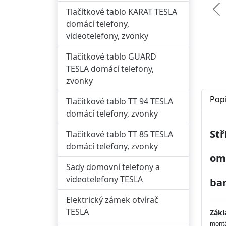
Tlačítkové tablo KARAT TESLA
Př
domácí telefony,
videotelefony, zvonky
Tlačítkové tablo GUARD
TESLA domácí telefony,
zvonky
Pop
Tlačítkové tablo TT 94 TESLA
domácí telefony, zvonky
Stř
Tlačítkové tablo TT 85 TESLA
domácí telefony, zvonky
omí
Sady domovní telefony a
videotelefony TESLA
bar
Elektrický zámek otvírač
TESLA
Zákl
montá