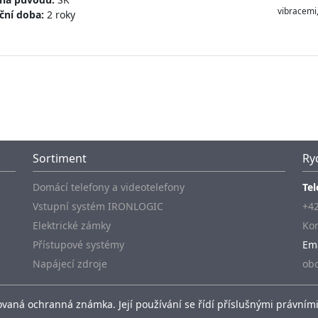
vibracemi,
ční doba:
2 roky
Sortiment
Ry
Domácí telefony a videotelefony
Tel
Vstupní systém IRONLOGIC
+42
Elektrické zámky
Kon
Přístupové systémy
Em
Napájecí zdroje
ob
vaná ochranná známka. Její používání se řídí příslušnými právními