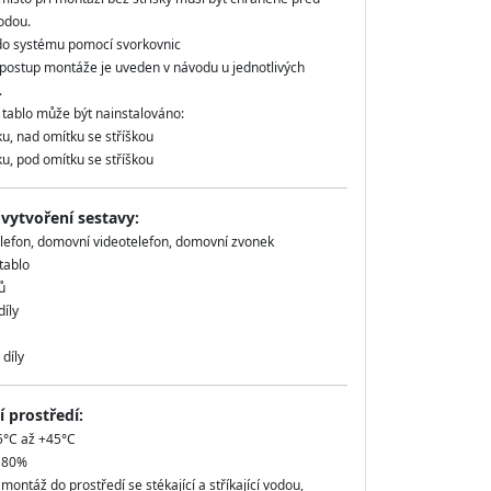
vodou.
 do systému pomocí svorkovnic
postup montáže je uveden v návodu u jednotlivých
.
 tablo může být nainstalováno:
u, nad omítku se stříškou
u, pod omítku se stříškou
 vytvoření sestavy:
lefon, domovní videotelefon, domovní zvonek
 tablo
ů
íly
díly
 prostředí:
5°C až +45°C
ž 80%
ontáž do prostředí se stékající a stříkající vodou,