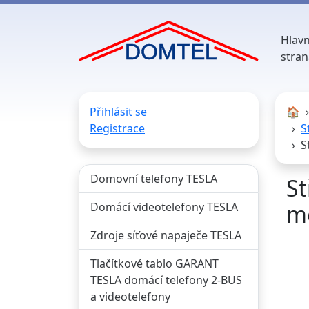
Hlavn
stran
Přihlásit se
🏠︎
Registrace
S
S
Domovní telefony TESLA
St
Domácí videotelefony TESLA
mo
Zdroje síťové napaječe TESLA
Tlačítkové tablo GARANT
TESLA domácí telefony 2-BUS
a videotelefony