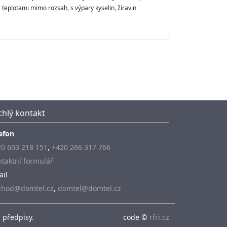
 teplotami mimo rozsah, s výpary kyselin, žíravin
chlý kontakt
efon
0 603 218 151
,
+420 266 317 766
taktní formulář
ail
chod@domtel.cz
,
domtel@domtel.cz
 předpisy.
code ©
rfri.cz