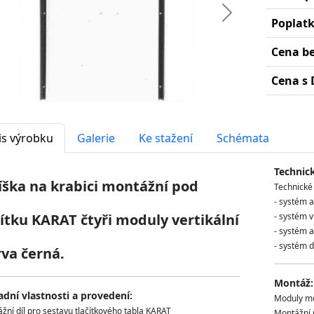
edchozí
Další
Poplat
Cena b
Cena s 
is výrobku
Galerie
Ke stažení
Schémata
Technic
íška na krabici montážní pod
Technické
- systém 
tku KARAT čtyři moduly vertikální
- systém 
- systém a
- systém 
va černá.
Montáž:
adní vlastnosti a provedení:
Moduly mo
žní díl pro sestavu tlačítkového tabla KARAT
Montážní m