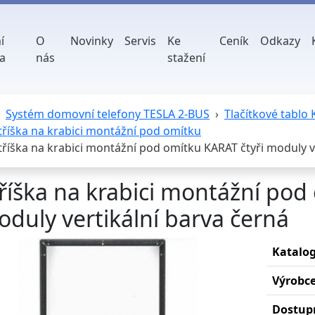
í
O
Novinky
Servis
Ke
Ceník
Odkazy
a
nás
stažení
Systém domovní telefony TESLA 2-BUS
Tlačítkové tablo
tříška na krabici montážní pod omítku
tříška na krabici montážní pod omítku KARAT čtyři moduly v
říška na krabici montážní pod
duly vertikální barva černá
Katalog
Výrobc
Dostup