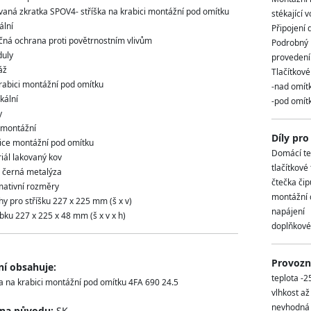
vaná zkratka SPOV4- stříška na krabici montážní pod omítku
stékající 
ální
Připojení
čná ochrana proti povětrnostním vlivům
Podrobný 
uly
provedení
áž
Tlačítkové
krabici montážní pod omítku
-nad omítk
ikální
-pod omítk
y
montážní
Díly pro
ce montážní pod omítku
Domácí te
iál lakovaný kov
tlačítkové
 černá metalýza
čtečka čip
mativní rozměry
montážní d
chy pro stříšku 227 x 225 mm (š x v)
napájení
obku 227 x 225 x 48 mm (š x v x h)
doplňkové 
Provozní
ní obsahuje:
teplota -2
ka na krabici montážní pod omítku 4FA 690 24.5
vlhkost a
nevhodná m
ina původu:
SK