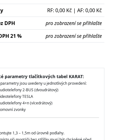
ky
RF: 0,00 Kč | AF: 0,00 Kč
ez DPH
pro zobrazení se přihlašte
DPH 21 %
pro zobrazení se přihlašte
ké parametry tlačítkových tabel KARAT:
 parametry jsou uvedeny u jednotlivých provedení:
audiotelefony 2-BUS (dvoudrátový)
videotelefony TESLA
udiotelefony 4+n (vícedrátový)
domovní zvonky
ntujte 1,3 – 1,5m od úrovně podlahy.
ísto při montáži bez stříšky musí být chráněné před