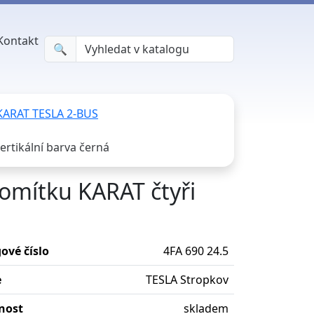
Kontakt
🔍︎
 KARAT TESLA 2-BUS
ertikální barva černá
 omítku KARAT čtyři
ové číslo
4FA 690 24.5
e
TESLA Stropkov
nost
skladem