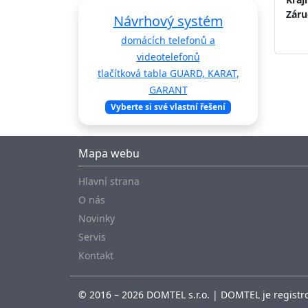
Záru
Návrhový systém
domácích telefonů a
videotelefonů
tlačítková tabla GUARD, KARAT,
GARANT
Vyberte si své vlastní řešení
Mapa webu
Hlavní strana
O nás
Novinky
Servis
Kontakt
© 2016 – 2026 DOMTEL s.r.o. | DOMTEL je registro