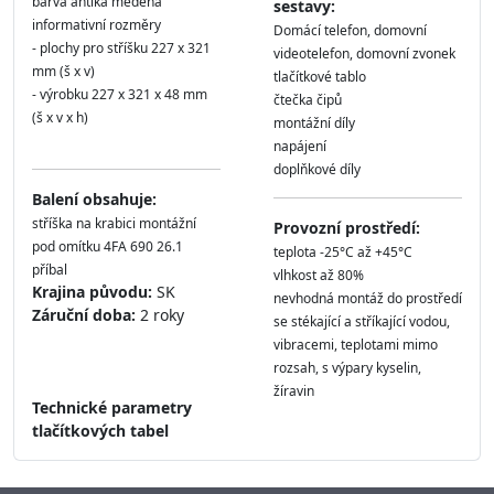
barva antika měděná
sestavy:
informativní rozměry
Domácí telefon, domovní
- plochy pro stříšku 227 x 321
videotelefon, domovní zvonek
mm (š x v)
tlačítkové tablo
- výrobku 227 x 321 x 48 mm
čtečka čipů
(š x v x h)
montážní díly
napájení
doplňkové díly
Balení obsahuje:
stříška na krabici montážní
Provozní prostředí:
pod omítku 4FA 690 26.1
teplota -25°C až +45°C
příbal
vlhkost až 80%
Krajina původu:
SK
nevhodná montáž do prostředí
Záruční doba:
2 roky
se stékající a stříkající vodou,
vibracemi, teplotami mimo
rozsah, s výpary kyselin,
žíravin
Technické parametry
tlačítkových tabel