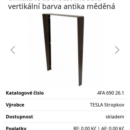
vertikální barva antika měděná
Předchozí
Další
Katalogové číslo
4FA 690 26.1
Výrobce
TESLA Stropkov
Dostupnost
skladem
Poplatky
RF: 0,00 Kč | AF: 0,00 Kč