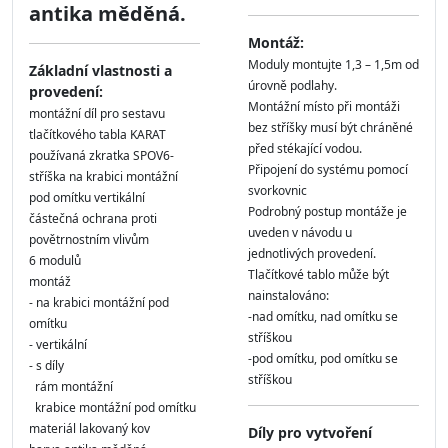
antika měděná.
Montáž:
Moduly montujte 1,3 – 1,5m od
Základní vlastnosti a
úrovně podlahy.
provedení:
Montážní místo při montáži
montážní díl pro sestavu
bez stříšky musí být chráněné
tlačítkového tabla KARAT
před stékající vodou.
používaná zkratka SPOV6-
Připojení do systému pomocí
stříška na krabici montážní
svorkovnic
pod omítku vertikální
Podrobný postup montáže je
částečná ochrana proti
uveden v návodu u
povětrnostním vlivům
jednotlivých provedení.
6 modulů
Tlačítkové tablo může být
montáž
nainstalováno:
- na krabici montážní pod
-nad omítku, nad omítku se
omítku
stříškou
- vertikální
-pod omítku, pod omítku se
- s díly
stříškou
rám montážní
krabice montážní pod omítku
materiál lakovaný kov
Díly pro vytvoření