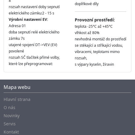
8
doplňkové díly
rozsah nastavení doby sepnutí
elektrického zámku:2 - 15 s
Výrobní nastavení EV:
Provozní prostředí:
Adresa 01
teplota -25°C až +45°C
doba sepnutí relé elektrického
vlhkost až 80%
zámku 7s
nevhodná montáž do prostředí
utajené spojení DT->VEV (EV)
se stékající a stříkající vodou,
povolené
vibracemi, teplotami mimo
rozsah SČ tlačítek přímé volby,
rozsah,
které lze přeprogramovat:
s výpary kyselin, žíravin
Mapa webu
Hlavní strana
O nás
Novinky
Servis
Kontakt