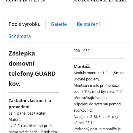
Popis výrobku
Galerie
Ke stažení
Schémata
000 – 032
Záslepka
domovní
Montáž:
telefony GUARD
Moduly montujte 1,3 – 1,5m od
úrovně podlahy.
kov.
Montážní místo při montáži
bez stříšky musí být chráněné
před stékající vodou.
Základní vlastnosti a
připojení do systému pomocí
provedení:
svorkovnic:
čelní panel bez tlačítek
Napájení, 2-BUS, elektrický
Materiál
zámek EZ 1.
- vnější část hliníkový profil
Podrobný postup montáže je
barva světle šedá – hliník elox