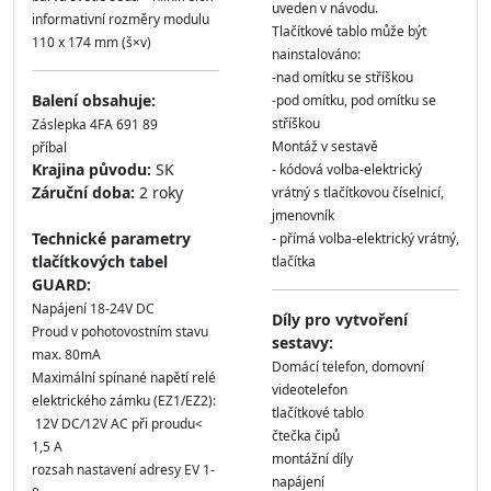
uveden v návodu.
informativní rozměry modulu
Tlačítkové tablo může být
110 x 174 mm (š×v)
nainstalováno:
-nad omítku se stříškou
Balení obsahuje:
-pod omítku, pod omítku se
stříškou
Záslepka 4FA 691 89
Montáž v sestavě
příbal
Krajina původu:
SK
- kódová volba-elektrický
Záruční doba:
2 roky
vrátný s tlačítkovou číselnicí,
jmenovník
Technické parametry
- přímá volba-elektrický vrátný,
tlačítkových tabel
tlačítka
GUARD:
Napájení 18-24V DC
Díly pro vytvoření
Proud v pohotovostním stavu
sestavy:
max. 80mA
Domácí telefon, domovní
Maximální spínané napětí relé
videotelefon
elektrického zámku (EZ1/EZ2):
tlačítkové tablo
12V DC
/
12V AC při proudu<
čtečka čipů
1,5 A
montážní díly
rozsah nastavení adresy EV 1-
napájení