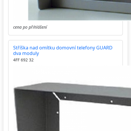
cena po přihlášení
Stříška nad omítku domovní telefony GUARD
dva moduly
4FF 692 32