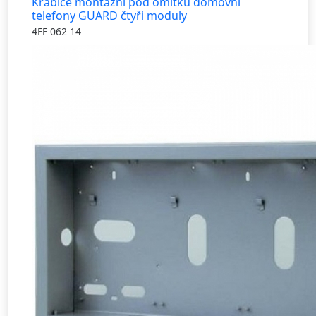
Krabice montážní pod omítku domovní
telefony GUARD čtyři moduly
4FF 062 14