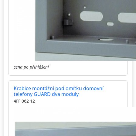
cena po přihlášení
Krabice montážní pod omítku domovní
telefony GUARD dva moduly
4FF 062 12