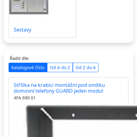
Sestavy
Řadit dle:
Katalogové číslo
Od A do Z
Od Z do A
Stříška na krabici montážní pod omítku
domovní telefony GUARD jeden modul
4FA 690 01