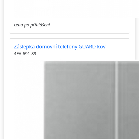
cena po přihlášení
Záslepka domovní telefony GUARD kov
4FA 691 89