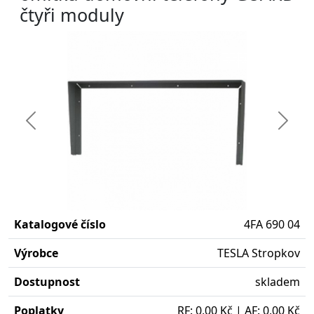
čtyři moduly
Předchozí
Další
Katalogové číslo
4FA 690 04
Výrobce
TESLA Stropkov
Dostupnost
skladem
Poplatky
RF: 0,00 Kč | AF: 0,00 Kč