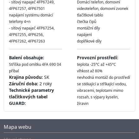
- síťový napaječ 4FP67249,
Domácí telefon, domovní
4FP67257, 4FP67501
videotelefon, domovní zvonek
napájení systému domácí
tlačítkové tablo
telefony 4+n
čtečka čipů
- síťový napaječ 4FP67254,
montážní díly
4FP67255, 4FP6256,
napájení
4FP67262, 4FP67263
doplňkové díly
Balení obsahuje:
Provozní prostředí:
Stříška pod omítku 4FA 690 04
teplota -25°C až +45°C
příbal
vlhkost až 80%
Krajina původu:
SK
nevhodná montáž do prostředí
Záruční doba:
2 roky
se stékající a stříkající vodou,
Technické parametry
vibracemi, teplotami mimo
tlačítkových tabel
rozsah, s výpary kyselin,
GUARD:
žíravin
Mapa webu