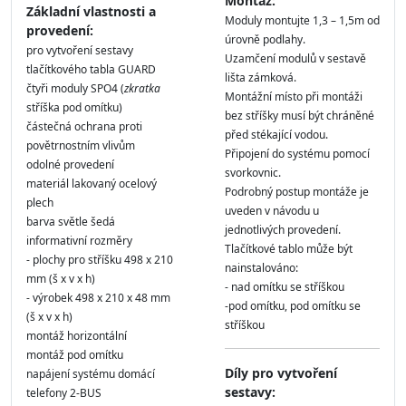
Montáž:
Základní vlastnosti a
Moduly montujte 1,3 – 1,5m od
provedení:
úrovně podlahy.
pro vytvoření sestavy
Uzamčení modulů v sestavě
tlačítkového tabla GUARD
lišta zámková.
čtyři moduly SPO4 (
zkratka
Montážní místo při montáži
stříška pod omítku)
bez stříšky musí být chráněné
částečná ochrana proti
před stékající vodou.
povětrnostním vlivům
Připojení do systému pomocí
odolné provedení
svorkovnic.
materiál lakovaný ocelový
Podrobný postup montáže je
plech
uveden v návodu u
barva světle šedá
jednotlivých provedení.
informativní rozměry
Tlačítkové tablo může být
- plochy pro stříšku 498 x 210
nainstalováno:
mm (š x v x h)
- nad omítku se stříškou
- výrobek 498 x 210 x 48 mm
-pod omítku, pod omítku se
(š x v x h)
stříškou
montáž horizontální
montáž pod omítku
Díly pro vytvoření
napájení systému domácí
sestavy:
telefony 2-BUS