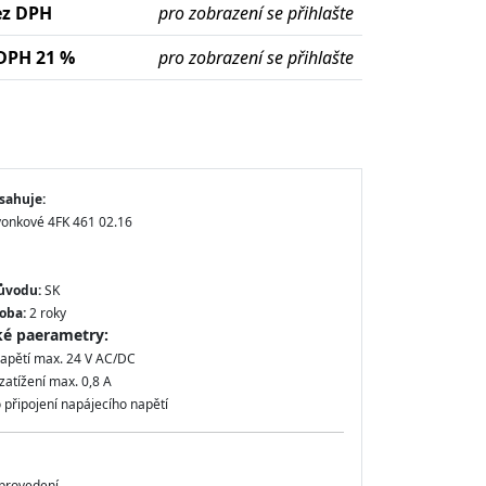
ez DPH
pro zobrazení se přihlašte
DPH 21 %
pro zobrazení se přihlašte
sahuje:
zvonkové 4FK 461 02.16
ůvodu:
SK
oba:
2 roky
ké paerametry:
napětí max. 24 V AC/DC
atížení max. 0,8 A
 připojení napájecího napětí
provedení