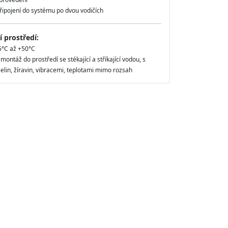
řipojení do systému po dvou vodičích
 prostředí:
5°C až +50°C
ontáž do prostředí se stékající a stříkající vodou, s
elin, žíravin, vibracemi, teplotami mimo rozsah