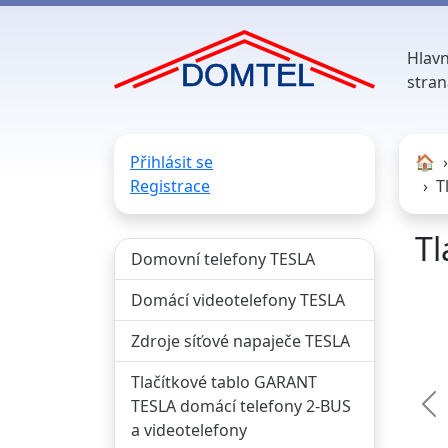
Hlavn
stran
Přihlásit se
🏠︎
Registrace
T
Tl
Domovní telefony TESLA
Domácí videotelefony TESLA
Zdroje síťové napaječe TESLA
Tlačítkové tablo GARANT
TESLA domácí telefony 2-BUS
Př
a videotelefony