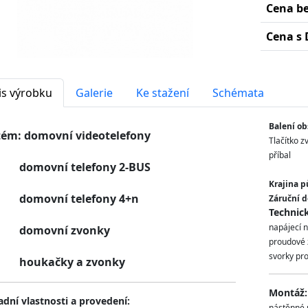
Cena b
Cena s 
is výrobku
Galerie
Ke stažení
Schémata
Balení ob
tém: domovní videotelefony
Tlačítko 
příbal
movní telefony 2-BUS
Krajina p
movní telefony 4+n
Záruční d
Technic
napájecí 
movní zvonky
proudové z
svorky pro
ukačky a zvonky
Montáž:
adní vlastnosti a provedení:
nástěnné 