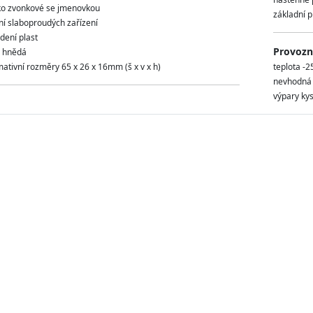
tko zvonkové se jmenovkou
základní p
ní slaboproudých zařízení
dení plast
Provozní
 hnědá
mativní rozměry 65 x 26 x 16mm (š x v x h)
teplota -2
nevhodná m
výpary kys