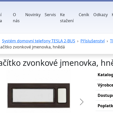
í
O
Novinky
Servis
Ke
Ceník
Odkazy
a
nás
stažení
Systém domovní telefony TESLA 2-BUS
Příslušenství
T
lačítko zvonkové jmenovka, hnědá
ačítko zvonkové jmenovka, hn
Katalog
Výrobc
Dostup
edchozí
Další
Poplat