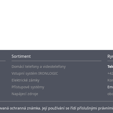
Sortiment
Ry
Domácí telefony a videotelefony
Tel
Vstupní systém IRONLOGIC
+42
Elektrické zámky
Kon
Přístupové systémy
Em
Napájecí zdroje
ob
vaná ochranná známka. Její používání se řídí příslušnými právními