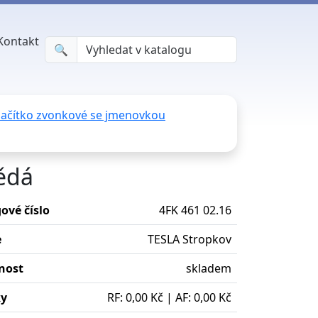
Kontakt
🔍︎
lačítko zvonkové se jmenovkou
ědá
ové číslo
4FK 461 02.16
e
TESLA Stropkov
nost
skladem
ky
RF: 0,00 Kč | AF: 0,00 Kč