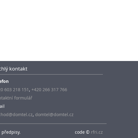
chlý kontakt
efon
0 603 218 151
,
+420 266 317 766
taktní formulář
ail
chod@domtel.cz
,
domtel@domtel.cz
 předpisy.
code ©
rfri.cz