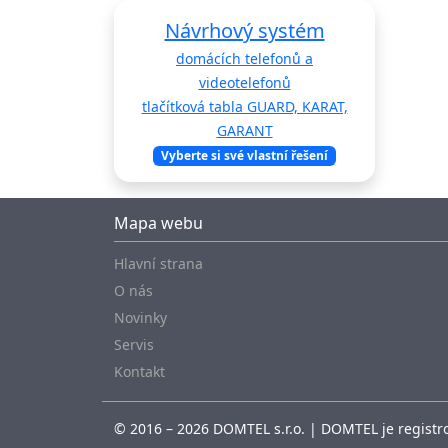
Návrhový systém
domácích telefonů a
videotelefonů
tlačítková tabla GUARD, KARAT,
GARANT
Vyberte si své vlastní řešení
Mapa webu
Hlavní strana
O nás
Novinky
Servis
Kontakt
© 2016 – 2026 DOMTEL s.r.o. | DOMTEL je registro