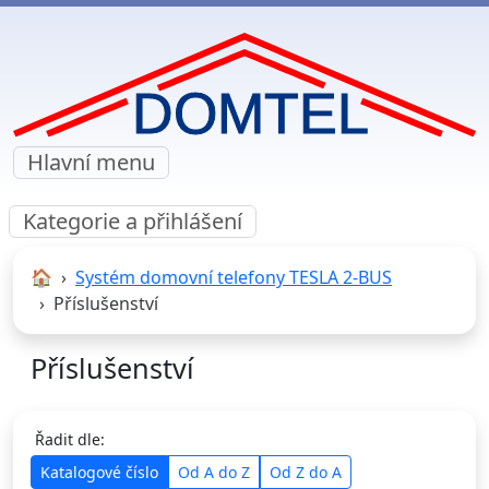
Hlavní menu
Kategorie a přihlášení
🏠︎
Systém domovní telefony TESLA 2-BUS
Příslušenství
Příslušenství
Řadit dle:
Katalogové číslo
Od A do Z
Od Z do A