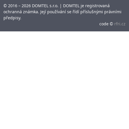
© 2016 – 2026 DOMTEL s.r.o. | DOMTEL je registrovaná
ochranná známka. Její používání se řídí příslušnými právními
předpisy.
code ©
rfri.cz