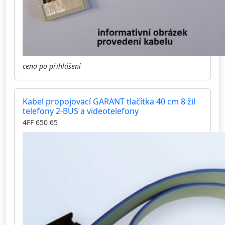
cena po přihlášení
Kabel propojovací GARANT tlačítka 40 cm 8 žil
telefony 2-BUS a videotelefony
4FF 650 65