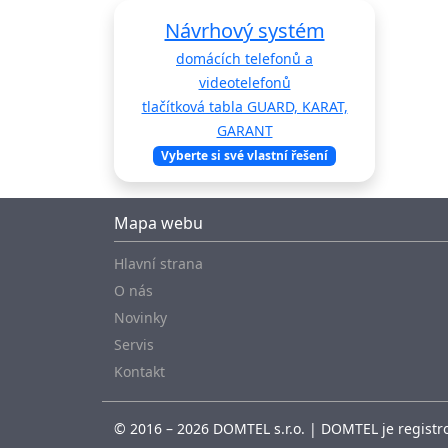
Návrhový systém
domácích telefonů a
videotelefonů
tlačítková tabla GUARD, KARAT,
GARANT
Vyberte si své vlastní řešení
Mapa webu
Hlavní strana
O nás
Novinky
Servis
Kontakt
© 2016 – 2026 DOMTEL s.r.o. | DOMTEL je registro