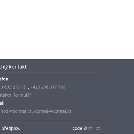
chlý kontakt
efon
0 603 218 151
,
+420 266 317 766
taktní formulář
ail
chod@domtel.cz
,
domtel@domtel.cz
 předpisy.
code ©
rfri.cz