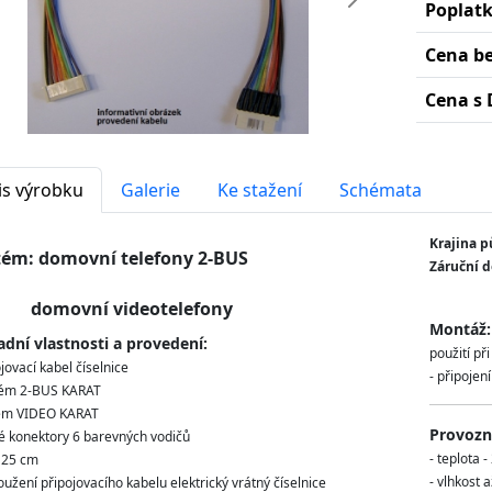
edchozí
Další
Poplat
Cena b
Cena s 
is výrobku
Galerie
Ke stažení
Schémata
Krajina p
tém: domovní telefony 2-BUS
Záruční d
movní videotelefony
Montáž:
adní vlastnosti a provedení:
použití př
jovací kabel číselnice
- připojen
tém 2-BUS KARAT
tém VIDEO KARAT
Provozní
é konektory 6 barevných vodičů
- teplota 
 25 cm
- vlhkost 
oužení připojovacího kabelu elektrický vrátný číselnice