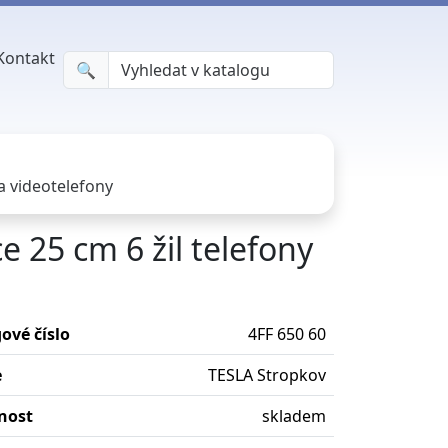
Kontakt
🔍︎
a videotelefony
e 25 cm 6 žil telefony
ové číslo
4FF 650 60
e
TESLA Stropkov
nost
skladem