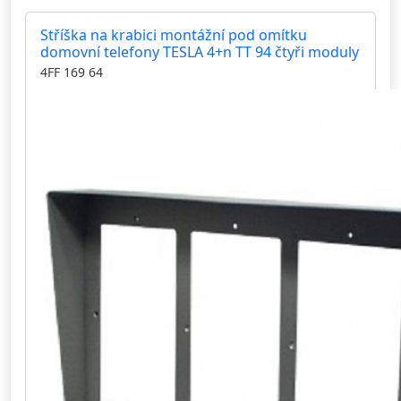
Stříška na krabici montážní pod omítku
domovní telefony TESLA 4+n TT 94 čtyři moduly
4FF 169 64