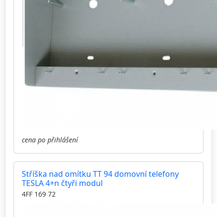
cena po přihlášení
Stříška nad omítku TT 94 domovní telefony
TESLA 4+n čtyři modul
4FF 169 72