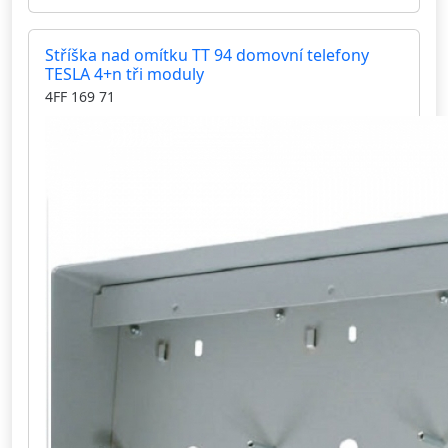
Stříška nad omítku TT 94 domovní telefony
TESLA 4+n tři moduly
4FF 169 71