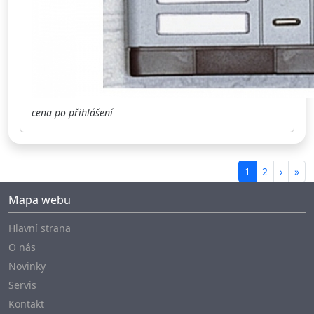
cena po přihlášení
1
2
›
»
Mapa webu
Hlavní strana
O nás
Novinky
Servis
Kontakt