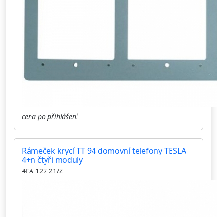
cena po přihlášení
Rámeček krycí TT 94 domovní telefony TESLA
4+n čtyři moduly
4FA 127 21/Z