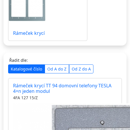
Rámeček krycí
Řadit dle:
Katalogové číslo
Od A do Z
Od Z do A
Rámeček krycí TT 94 domovní telefony TESLA
4+n jeden modul
4FA 127 15/Z