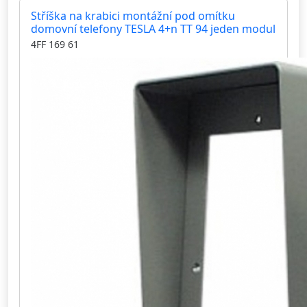
Stříška na krabici montážní pod omítku
domovní telefony TESLA 4+n TT 94 jeden modul
4FF 169 61