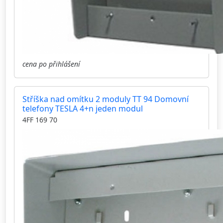
cena po přihlášení
Stříška nad omítku 2 moduly TT 94 Domovní
telefony TESLA 4+n jeden modul
4FF 169 70