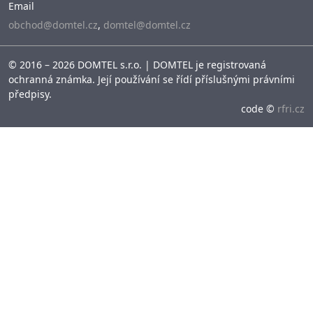
Email
obchod@domtel.cz
,
domtel@domtel.cz
© 2016 – 2026 DOMTEL s.r.o. | DOMTEL je registrovaná
ochranná známka. Její používání se řídí příslušnými právními
předpisy.
code ©
rfri.cz