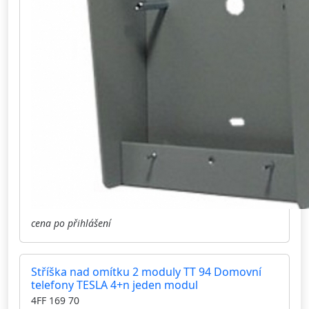
cena po přihlášení
Stříška nad omítku 2 moduly TT 94 Domovní
telefony TESLA 4+n jeden modul
4FF 169 70