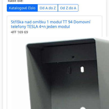
Řadit dle:
Katalogové číslo
Od A do Z
Od Z do A
Stříška nad omítku 1 modul TT 94 Domovní
telefony TESLA 4+n jeden modul
4FF 169 69