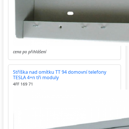
cena po přihlášení
Stříška nad omítku TT 94 domovní telefony
TESLA 4+n tři moduly
4FF 169 71