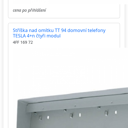
cena po přihlášení
Stříška nad omítku TT 94 domovní telefony
TESLA 4+n čtyři modul
4FF 169 72