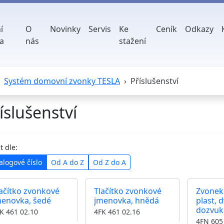
í
O
Novinky
Servis
Ke
Ceník
Odkazy
a
nás
stažení
Systém domovní zvonky TESLA
Příslušenství
íslušenství
t dle:
alogové číslo
Od A do Z
Od Z do A
ačítko zvonkové
Tlačítko zvonkové
Zvonek
menovka, šedé
jmenovka, hnědá
plast, 
dozvuk
K 461 02.10
4FK 461 02.16
AC
4FN 605