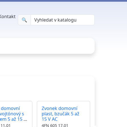
Kontakt
🔍︎
 domovní
Zvonek domovní
dvojtónový s
plast, bzučák 5 až
em 5 až 15 V
15 V AC
 11.01
4FN 605 17.01