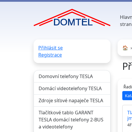
Hlavn
stran
Přihlásit se
🏠︎
Registrace
Př
Domovní telefony TESLA
Řadi
Domácí videotelefony TESLA
Kat
Zdroje síťové napaječe TESLA
Tlačítkové tablo GARANT
Tl
j
TESLA domácí telefony 2-BUS
4F
a videotelefony