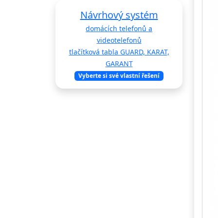
Návrhový systém
domácích telefonů a
videotelefonů
tlačítková tabla GUARD, KARAT,
GARANT
Vyberte si své vlastní řešení