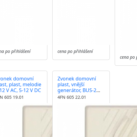
na po přihlášení
cena po přihlášení
cena po 
vonek domovní
Zvonek domovní
ast, plast, melodie
plast, vnější
12 V AC, 5-12 V DC
generátor, BUS-2
domácí telefon,
N 605 19.01
4FN 605 22.01
videotelefon