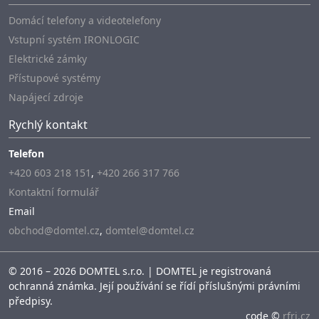
Domácí telefony a videotelefony
Vstupní systém IRONLOGIC
Elektrické zámky
Přístupové systémy
Napájecí zdroje
Rychlý kontakt
Telefon
+420 603 218 151
,
+420 266 317 766
Kontaktní formulář
Email
obchod@domtel.cz
,
domtel@domtel.cz
© 2016 – 2026 DOMTEL s.r.o. | DOMTEL je registrovaná
ochranná známka. Její používání se řídí příslušnými právními
předpisy.
code ©
rfri.cz