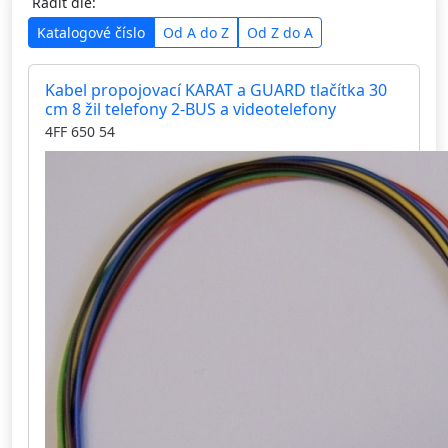
Řadit dle:
Katalogové číslo
Od A do Z
Od Z do A
Kabel propojovací KARAT a GUARD tlačítka 30
cm 8 žil telefony 2-BUS a videotelefony
4FF 650 54