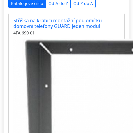
Katalogové číslo
Od A do Z
Od Z do A
Stříška na krabici montážní pod omítku
domovní telefony GUARD jeden modul
4FA 690 01