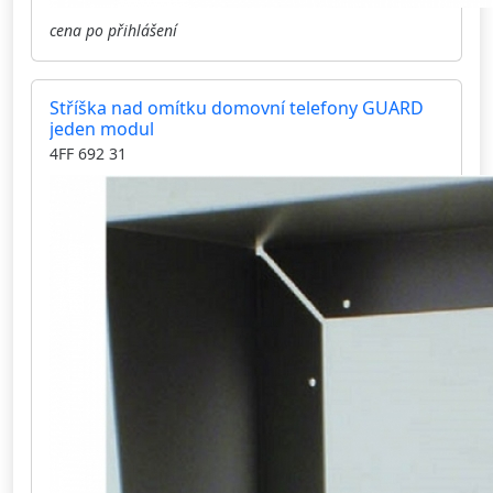
cena po přihlášení
Stříška nad omítku domovní telefony GUARD
jeden modul
4FF 692 31