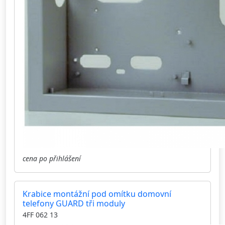
cena po přihlášení
Krabice montážní pod omítku domovní
telefony GUARD tři moduly
4FF 062 13