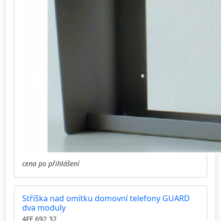
cena po přihlášení
Stříška nad omítku domovní telefony GUARD
dva moduly
4FF 692 32