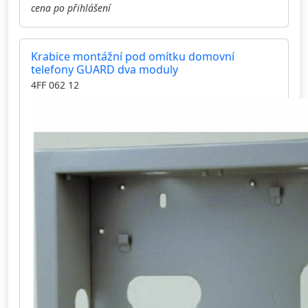
cena po přihlášení
Krabice montážní pod omítku domovní
telefony GUARD dva moduly
4FF 062 12