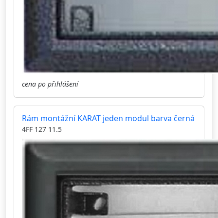
cena po přihlášení
Rám montážní KARAT jeden modul barva černá
4FF 127 11.5