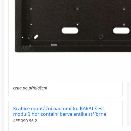
cena po přihlášení
Krabice montážní nad omítku KARAT šest
modulů horizontální barva antika stříbrná
4FF 090 96.2