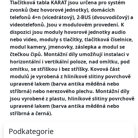
Tlačítková tabla KARAT jsou určena pro systém
zvonků (bez hovorové jednotky), domácích
telefonů 4+n (vícedrátový), 2-BUS (dvouvodičový) a
videotelefonů. Jsou v modulovém provedení. K
dispozici jsou moduly hovorové jednotky audio
nebo video, moduly s tlačítky, tlačítková číselnice,
modul kamery, jmenovky, záslepka a modul se
čtečkou čipů. Montážní díly umožňují instalaci v
horizontální i vertikální poloze, nad omítku, pod
omítku, se stříškou i bez stříšky. Kovová část
modulů je vyrobená z hliníkové slitiny povrchově
upravené lakem (barva antika měděná nebo
stříbrná) nebo nerezového plechu. Montážní díly
jsou vyrobené z plastu, hliníkové slitiny povrchově
upravené lakem (barva antika měděná nebo
stříbrná a černá).
Podkategorie