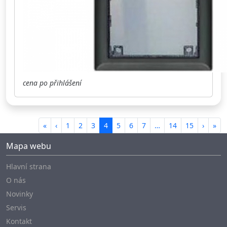
cena po přihlášení
«
‹
1
2
3
4
5
6
7
…
14
15
›
»
Mapa webu
Hlavní strana
O nás
Novinky
Servis
Kontakt