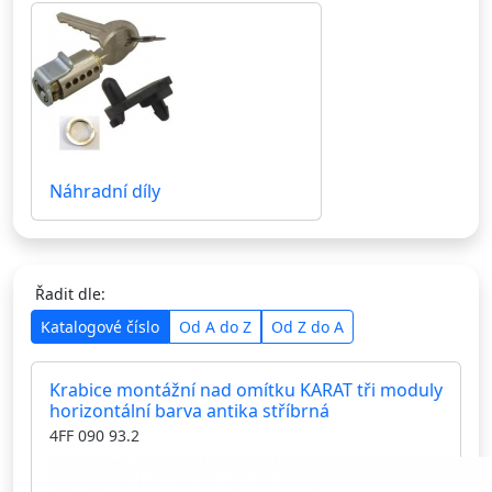
Náhradní díly
Řadit dle:
Katalogové číslo
Od A do Z
Od Z do A
Krabice montážní nad omítku KARAT tři moduly
horizontální barva antika stříbrná
4FF 090 93.2