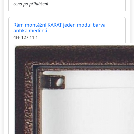
cena po přihlášení
Rám montážní KARAT jeden modul barva
antika měděná
4FF 127 11.1