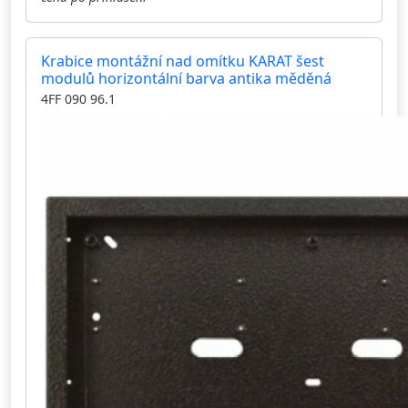
Krabice montážní nad omítku KARAT šest
modulů horizontální barva antika měděná
4FF 090 96.1