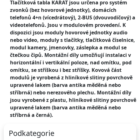
Tlačítková tabla KARAT jsou určena pro systém
zvonků (bez hovorové jednotky), domácích
telefonů 4+n (vícedrátový), 2-BUS (dvouvodičový) a
videotelefonů. Jsou v modulovém provedení. K
dispozici jsou moduly hovorové jednotky audio
nebo video, moduly s tlačítky, tlačítková číselnice,
modul kamery, jmenovky, záslepka a modul se
čtečkou čipů. Montážní díly umožňují instalaci v
horizontální i vertikální poloze, nad omítku, pod
omítku, se stříškou i bez stříšky. Kovová část
modulů je vyrobená z hliníkové slitiny povrchově
upravené lakem (barva antika měděná nebo
stříbrná) nebo nerezového plechu. Montážní díly
jsou vyrobené z plastu, hliníkové slitiny povrchově
upravené lakem (barva antika měděná nebo
stříbrná a černá).
Podkategorie