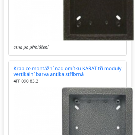
cena po přihlášení
Krabice montážní nad omítku KARAT tři moduly
vertikální barva antika stříbrná
4FF 090 83.2