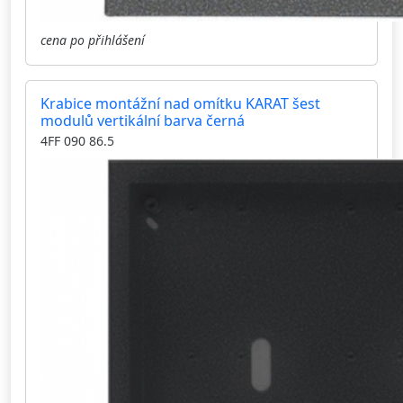
cena po přihlášení
Krabice montážní nad omítku KARAT šest
modulů vertikální barva černá
4FF 090 86.5