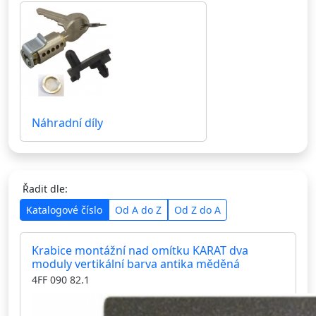
Náhradní díly
Řadit dle:
Katalogové číslo
Od A do Z
Od Z do A
Krabice montážní nad omítku KARAT dva
moduly vertikální barva antika měděná
4FF 090 82.1