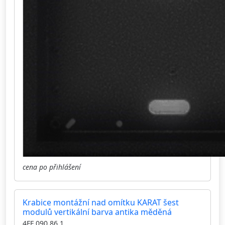
cena po přihlášení
Krabice montážní nad omítku KARAT šest
modulů vertikální barva antika měděná
4FF 090 86.1