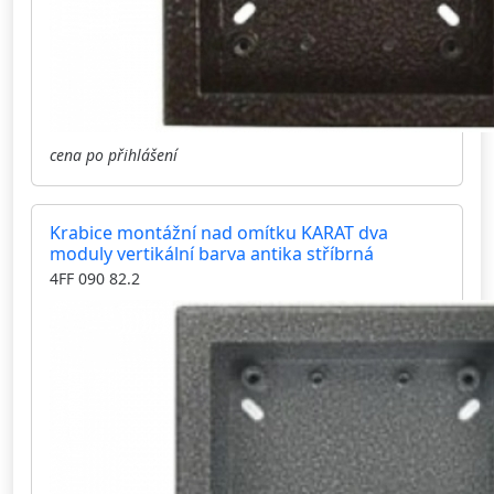
cena po přihlášení
Krabice montážní nad omítku KARAT dva
moduly vertikální barva antika stříbrná
4FF 090 82.2