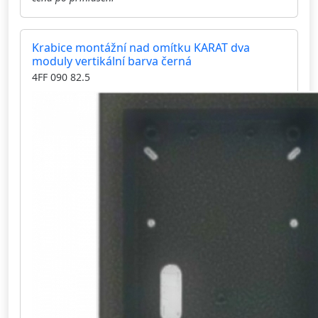
Krabice montážní nad omítku KARAT dva
moduly vertikální barva černá
4FF 090 82.5