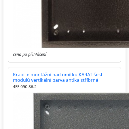
cena po přihlášení
Krabice montážní nad omítku KARAT šest
modulů vertikální barva antika stříbrná
4FF 090 86.2