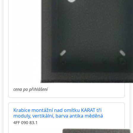
cena po přihlášení
Krabice montážní nad omítku KARAT tři
moduly, vertikální, barva antika měděná
4FF 090 83.1