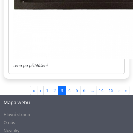
cena po přihlášení
«
‹
1
2
3
4
5
6
…
14
15
›
»
Mapa webu
Hlavní strana
O nás
Novinky