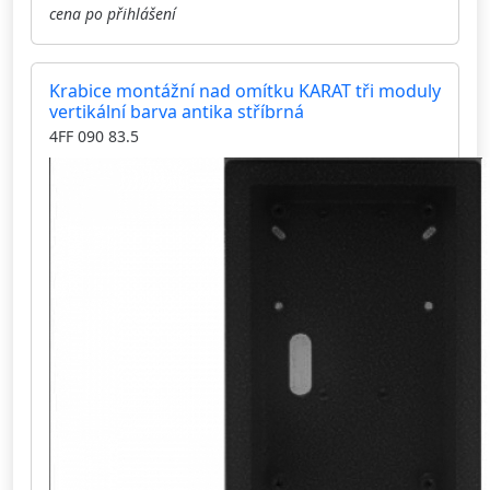
cena po přihlášení
Krabice montážní nad omítku KARAT tři moduly
vertikální barva antika stříbrná
4FF 090 83.5