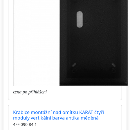
cena po přihlášení
Krabice montážní nad omítku KARAT čtyři
moduly vertikální barva antika měděná
4FF 090 84.1