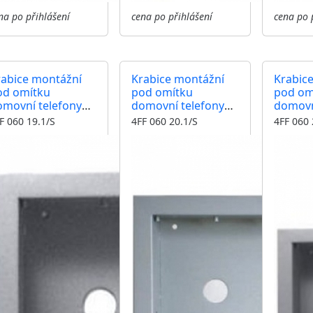
na po přihlášení
cena po přihlášení
cena po 
rabice montážní
Krabice montážní
Krabic
od omítku
pod omítku
pod om
omovní telefony
domovní telefony
domovn
SLA 4+n TT 85 dva
TESLA 4+n TT 85 tři
TESLA 4
F 060 19.1/S
4FF 060 20.1/S
4FF 060 
oduly
moduly
čtyři m