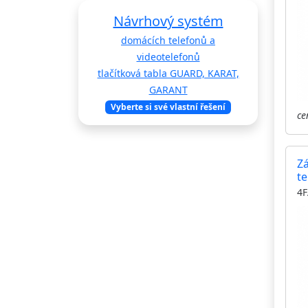
Návrhový systém
domácích telefonů a
videotelefonů
tlačítková tabla GUARD, KARAT,
GARANT
Vyberte si své vlastní řešení
ce
Z
t
4F