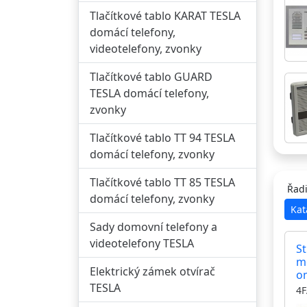
Tlačítkové tablo KARAT TESLA
domácí telefony,
videotelefony, zvonky
Tlačítkové tablo GUARD
TESLA domácí telefony,
zvonky
Tlačítkové tablo TT 94 TESLA
domácí telefony, zvonky
Tlačítkové tablo TT 85 TESLA
Řadi
domácí telefony, zvonky
Kat
Sady domovní telefony a
videotelefony TESLA
St
m
Elektrický zámek otvírač
o
m
TESLA
4F
ho