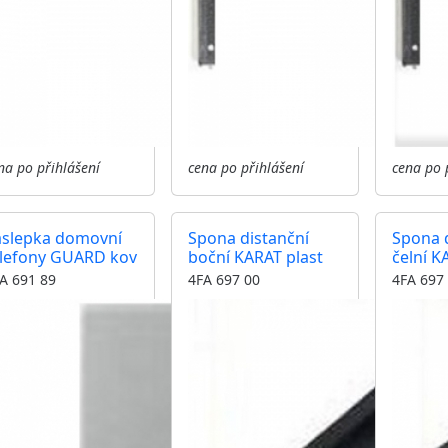
na po přihlášení
cena po přihlášení
cena po 
áslepka domovní
Spona distanční
Spona d
elefony GUARD kov
boční KARAT plast
čelní K
A 691 89
4FA 697 00
4FA 697