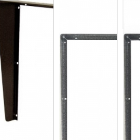
ntika měděná
antika stříbrná
černá