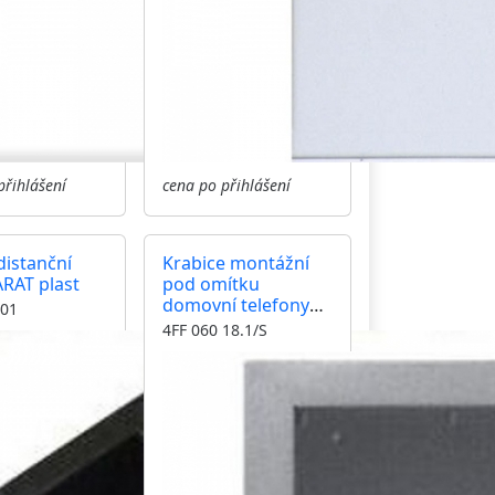
přihlášení
cena po přihlášení
istanční
Krabice montážní
ARAT plast
pod omítku
domovní telefony
 01
TESLA 4+n TT 85
4FF 060 18.1/S
jeden modul