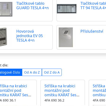
Tlačítkové tablo
Tlačítkové tab
GUARD TESLA 4+n
TT 94 TESLA 4
Hovorová
Příslušenství
jednotka EV 05
TESLA 4+n
t dle:
alogové číslo
Od A do Z
Od Z do A
říška na krabici
Stříška na krabici
Stříška
ontážní pod
montážní pod
montáž
mítku KARAT šest
omítku KARAT šest
omítku
odulů
modulů
modul
A 690 36.1
4FA 690 36.2
4FA 690 
rizontální barva
horizontální barva
horizon