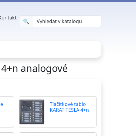
Kontakt
🔍︎
 4+n analogové
če
Tlačítkové tablo
KARAT TESLA 4+n