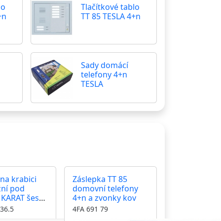
lo
Tlačítkové tablo
+n
TT 85 TESLA 4+n
Sady domácí
telefony 4+n
TESLA
 na krabici
Záslepka TT 85
ní pod
domovní telefony
 KARAT šest
4+n a zvonky kov
ů
36.5
4FA 691 79
tální barva